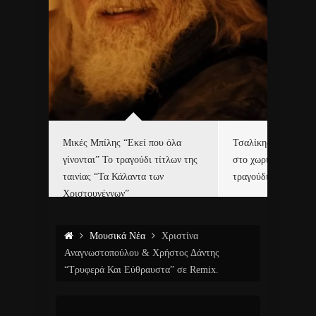
δα
Μικές Μπίλης “Εκεί που όλα
Τσαλίκης, Χριστοφ
γίνονται” Το τραγούδι τίτλων της
στο χωριό του Άι Β
ε…
ταινίας “Τα Κάλαντα των
τραγούδι και video c
Χριστουγέννων”
Μουσικά Νέα
Χριστίνα
Αναγνωστοπούλου & Χρήστος Δάντης
“Τρυφερά Και Εύθραυστα” σε Remix.