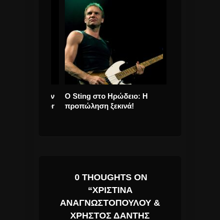
se γιορτάζουν
O Sting στο Ηρώδειο: Η
Ορφέας Περίδη
νια της Inner
προπώληση ξεκινά!
δισκογραφική 
«Paradise»
0 THOUGHTS ON
“ΧΡΙΣΤΊΝΑ
ΑΝΑΓΝΩΣΤΟΠΟΎΛΟΥ &
ΧΡΉΣΤΟΣ ΔΆΝΤΗΣ