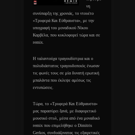
νη
συνύπαρξη της χρονιάς, το ντουέτο
«Τρυφερά Και Εύθραυστα», με την
υπογραφή του μοναδικού Νίκου
Καρβέλα, που κυκλοφορεί τώρα και σε
remix.
Η ταλαντούχα τραγουδίστρια και ο
πολυδιάστατος τραγουδοποιός ένωσαν
τις φωνές τους σε μία δυνατή ερωτική
μπαλάντα που έκλεψε αμέσως τις
εντυπώσεις.
Τώρα, το «Τρυφερά Και Εύθραυστα»
μας παρασύρει ξανά, με διαφορετικό
μουσικό στυλ, μέσα από ένα μοναδικό
remix που επιμελήθηκε ο Dimitris
Gerkos, συνδυάζονατας τις εξαιρετικές