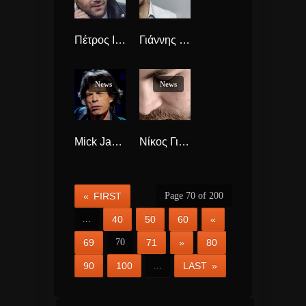
Πέτρος Ιακωβίδης “Σου Τα ‘Δωσα Όλα” νέο άλμπουμ.
Γιάννης Πλούταρχος “Τραγούδια Ακατάλληλα” έρχεται νέο Άλμπουμ.
News
News
Mick Jagger θα υποβληθεί σε επέμβαση στην καρδιά. Αναβάλλουν τις συναυλίες οι Rolling Stones
Νίκος Γιακουμάκης “Δε μιλάω γι’ αυτό” Δες Το Νέο VideoClip.
« FIRST
Page 70 of 200
...
40
50
60
«
69
70
71
»
80
90
100
...
LAST »