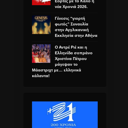
Εορτές με το Καλό η
νέα Χρονιά 2026.
Γένεσις “γιορτή
φωτός” Συναυλία
στην Αγγλικανική
Εκκλησία στην Αθήνα
Ο Αντρέ Ριέ και η
Ελληνίδα σοπράνο
Χριστίνα Πέτρου
μάγεψαν το
Μάαστριχτ με… ελληνικά
κάλαντα!