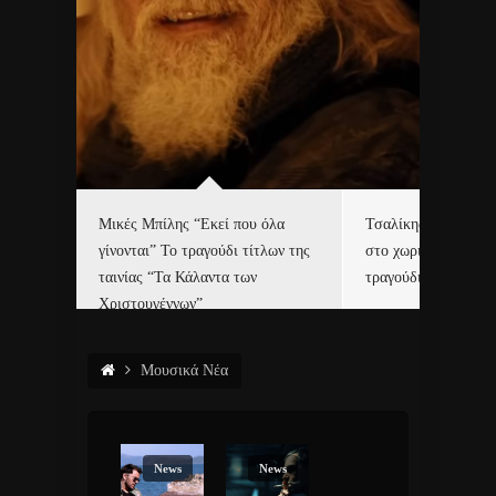
δα
Μικές Μπίλης “Εκεί που όλα
Τσαλίκης, Χριστοφ
γίνονται” Το τραγούδι τίτλων της
στο χωριό του Άι Β
ε…
ταινίας “Τα Κάλαντα των
τραγούδι και video c
Χριστουγέννων”
Μουσικά Νέα
News
News