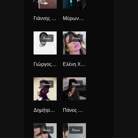
Γιάννης Τόλμης “Έρωτας Είναι” νέο Τραγούδι.
Μύρωνας Στρατής “Δεν Είναι Έτσι η Αγάπη” νέο video clip. Σε ρόλο Δρ. Φρανκεστάιν ο Μύρωνας
News
News
Γιώργος Μαζωνάκης “Οινόπνευμα Φτηνό” κυκλοφορεί το single.
Ελένη Χατζίδου “Η Μικρή Ελένη” ολοκαίνουργιο hit-single
News
News
Δημήτρης Καραδήμος “Αδιαφορώ” νέο Τραγούδι
Πάνος Κιάμος “Σκανδαλο” Νέο Τραγούδι που παρά τα πολλά του “μη”, πάει καλά.
News
News