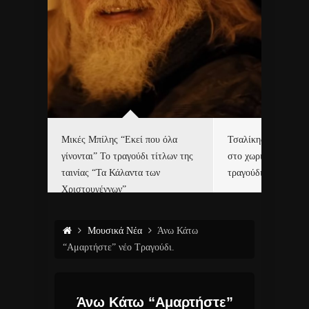
δα
Μικές Μπίλης “Εκεί που όλα
Τσαλίκης, Χριστοφ
γίνονται” Το τραγούδι τίτλων της
στο χωριό του Άι Β
ε…
ταινίας “Τα Κάλαντα των
τραγούδι και video c
Χριστουγέννων”
Μουσικά Νέα
Άνω Κάτω
“Αμαρτήστε” νέο Τραγούδι.
Άνω Κάτω “Αμαρτήστε”