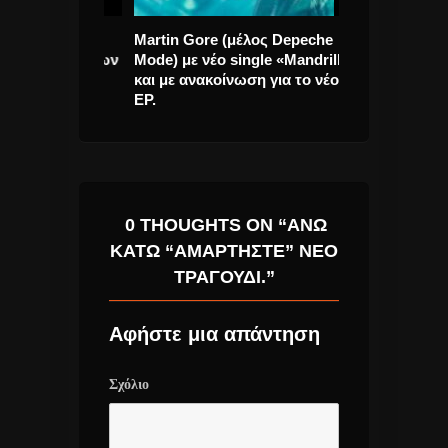
 Διεθνούς
Martin Gore (μέλος Depeche
Νίκος Κουρκο
ένων Σχεδίων
Mode) με νέο single «Mandrill»
Έδενε” νέο τρ
ς 28
και με ανακοίνωση για το νέο
EP.
0 THOUGHTS ON “ΆΝΩ
ΚΆΤΩ “ΑΜΑΡΤΉΣΤΕ” ΝΈΟ
ΤΡΑΓΟΎΔΙ.”
Αφήστε μια απάντηση
Σχόλιο