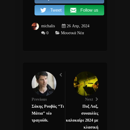
Tweet
Follow us
michalis
26 Απρ, 2024
0
Μουσικά Νέα
Previous
Next
Σάκης Ρουβάς “Τι
Πυξ Λαξ,
Μάτια” νέο
συναυλίες
τραγούδι.
καλοκαίρι 2024 με
κλασική