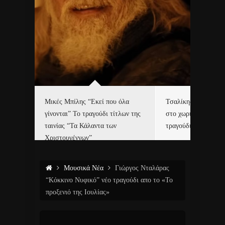
δα
Μικές Μπίλης “Εκεί που όλα
Τσαλίκης, Χριστοφ
γίνονται” Το τραγούδι τίτλων της
στο χωριό του Άι Β
ε…
ταινίας “Τα Κάλαντα των
τραγούδι και video c
Χριστουγέννων”
Μουσικά Νέα
Γιώργος Νταλάρας
“Κόκκινο Νυφικό” νέο τραγούδι απο το «Το
προξενιό της Ιουλίας»