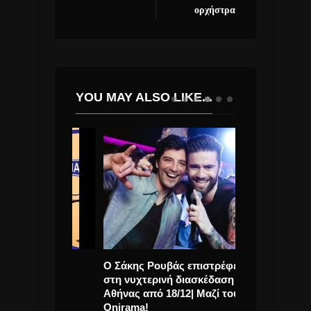
ορχήστρα
YOU MAY ALSO LIKE...
ΓΕΜΑΤΟ
Ο Σάκης Ρουβάς επιστρέφει
Η Ariana Gran
ΑΤΑΛΑ!
στη νυχτερινή διασκέδαση της
στο Μάντσεστ
Αθήνας από 18/12| Μαζί του οι
Onirama!