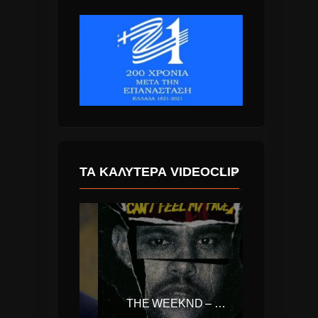
ΤΑ ΚΑΛΎΤΕΡΑ VIDEOCLIP
HARRY STYLES – SIGN OF THE TIMES
THE WEEKND – CAN’T FEEL MY FACE