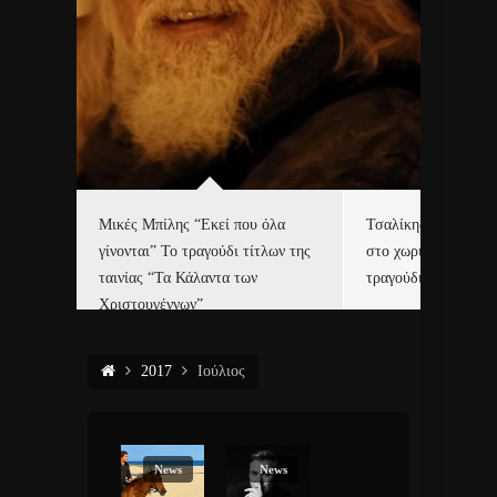
δα
Μικές Μπίλης “Εκεί που όλα
Τσαλίκης, Χριστοφ
γίνονται” Το τραγούδι τίτλων της
στο χωριό του Άι Β
ε…
ταινίας “Τα Κάλαντα των
τραγούδι και video c
Χριστουγέννων”
2017
Ιούλιος
News
News