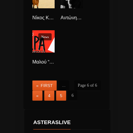
Νίκος Κουρκούλης “Χαμένο Παιδί” νέο Τραγούδι.
Αντώνης Ρέμος “Ώπα” νέο τραγούδι και διεθνή συνεργασία
News
Μαλού “Ώρα Να Γυρίσεις” σε remix με τους DeeJay Paris και Harry V
« FIRST
...
Page 6 of 6
«
4
5
6
ASTERASLIVE