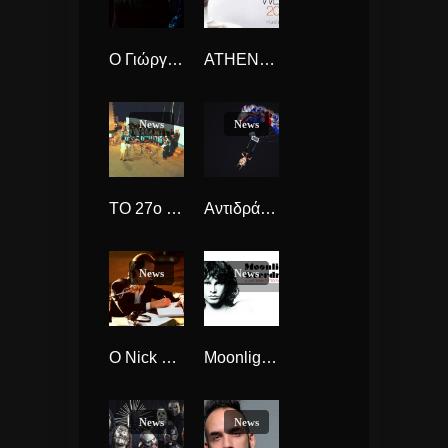
Ο Γιώργος Λάνθιμος σκηνοθετεί τους Radiohead
ATHENS JEWELRY WEEK Τέχνη + Κόσμημα : Τεμνόμενοι χώροι (με χορηγό επικοινωνίας τον asteraRadio)
News
News
ΤΟ 27ο ΧΟΡΩΔΙΑΚΟ ΦΕΣΤΙΒΑΛ ΑΝΔΡΟΥ ΑΠΟ ΤΟΝ ΜΟΥΣΙΚΟ ΣΥΛΛΟΓΟ ΑΝΔΡΟΥ
Αντιδράσεις Βρετανών μουσικών για το Brexit.
News
News
O Nick Cave and the Bad Seeds Πάλι στο studio για νέο Άλμπουμ !!!
Moonlight Overdrive για μια εμφάνιση στο Φεστιβάλ Αμαρουσίου 2016.
News
News