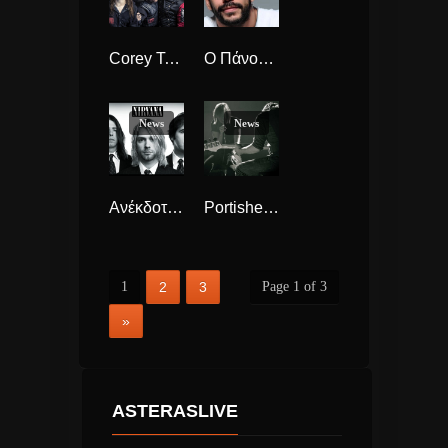
Corey Taylor και headbanging τέλος ?.
Ο Πάνος Μουζουράκης Πατάει το Γκαζόν στον Κήπο του Μεγάρου την Δευτέρα 4 Ιουλίου
News
News
Ανέκδοτα τραγούδια των Nirvana στο διαδίκτυο.
Portishead , τιμή στη Jo Cox
1
2
3
Page 1 of 3
»
ASTERASLIVE