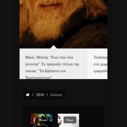
δα
Μικές Μπίλης “Εκεί που όλα
Τσαλίκης, Χριστοφ
γίνονται” Το τραγούδι τίτλων της
στο χωριό του Άι Β
ε…
ταινίας “Τα Κάλαντα των
τραγούδι και video c
Χριστουγέννων”
2016
Ιούνιος
News
News