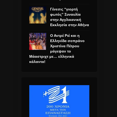
Γένεσις “γιορτή
φωτός” Συναυλία
στην Αγγλικανική
Εκκλησία στην Αθήνα
Ο Αντρέ Ριέ και η
Ελληνίδα σοπράνο
Χριστίνα Πέτρου
μάγεψαν το
Μάαστριχτ με… ελληνικά
κάλαντα!