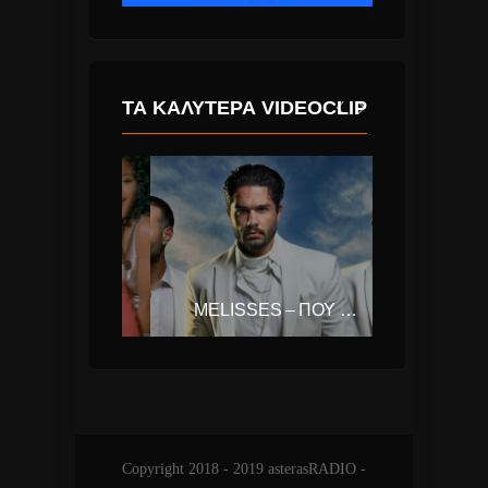
ΤΑ ΚΑΛΎΤΕΡΑ VIDEOCLIP
FIFTH HARMONY – ALL I WANT FOR CHRISTMAS IS YOU
MELISSES – ΠΟΥ ‘ΝΑΙ Η ΑΓΆΠΗ
Copyright 2018 - 2019 asterasRADIO -