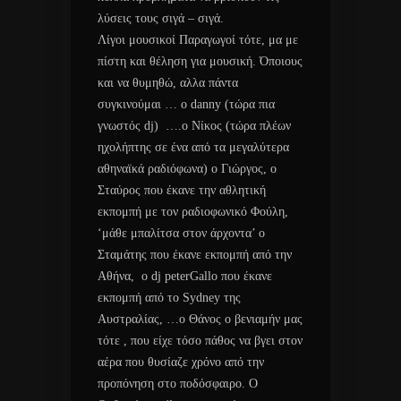
λύσεις τους σιγά – σιγά.
Λίγοι μουσικοί Παραγωγοί τότε, μα με
πίστη και θέληση για μουσική. Όποιους
και να θυμηθώ, αλλα πάντα
συγκινούμαι … ο danny (τώρα πια
γνωστός dj) ….ο Νίκος (τώρα πλέων
ηχολήπτης σε ένα από τα μεγαλύτερα
αθηναϊκά ραδιόφωνα) ο Γιώργος, ο
Σταύρος που έκανε την αθλητική
εκπομπή με τον ραδιοφωνικό Φούλη,
‘μάθε μπαλίτσα στον άρχοντα’ ο
Σταμάτης που έκανε εκπομπή από την
Αθήνα, ο dj peterGallo που έκανε
εκπομπή από τo Sydney της
Αυστραλίας, …ο Θάνος ο βενιαμήν μας
τότε , που είχε τόσο πάθος να βγει στον
αέρα που θυσίαζε χρόνο από την
προπόνηση στο ποδόσφαιρο. Ο