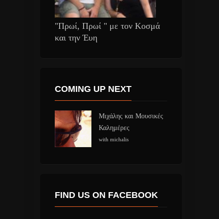
"Πρωί, Πρωί " με τον Κοσμά
και την Έυη
COMING UP NEXT
Μιχάλης και Μουσικές
Καλημέρες
with michalis
FIND US ON FACEBOOK