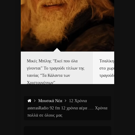
δα
Μικές Μπίλης “Εκεί που όλα
Τσαλίκης, Χριστοφ
γίνονται” Το τραγούδι τίτλων της
στο χωριό του Άι Β
ε…
ταινίας “Τα Κάλαντα των
τραγούδι και video c
Χριστουγέννων”
Μουσικά Νέα
12 Χρόνια
asterasRadio 92 fm 12 χρόνια αέρα …. Χρόνια
πολλά σε όλους μας