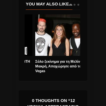
YOU MAY ALSO LIKE...
ΣΤΗΝ ΠΡΩΤΗ
Σόλο ξεκίνημα για τη Μελίνα
Ηλίας Καμπακ
ΙΚΗ
Μακρή, Αποχώρησε από τους
Συνάντησα” τυ
Ο 2016
Vegas
single.
0 THOUGHTS ON “12