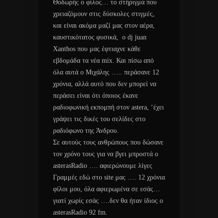
Θοδωρής ο φίλος… το στήριγμα που
χρειαζόμουν στις δύσκολες στιγμές,
και είναι ακόμα μαζί μας στον αέρα,
καυστικότατος φυσικά, ο dj juan
Xanthos που μας έφτιαχνε κάθε
εβδομάδα τα νέα mix. Και πίσω από
όλα αυτά ο Μιχάλης ….. περάσανε 12
χρόνια, αλλά αυτό που δεν μπορεί να
περάσει είναι ότι όποιος έκανε
ραδιοφωνική εκπομπή στον astera, ‘έχει
γράψει τις δικές του σελίδες στο
ραδιόφωνο της Άνδρου.
Σε αυτούς τους ανθρώπους που δώσανε
τον χρόνο τους για να βγει μπροστά ο
asterasRadio …. αφιερώνουμε λίγες
Γραμμές εδώ στο site μας …. 12 χρόνια
φίλοι μου, όλα αφιερωμένα σε εσάς…
γιατί χωρίς εσάς ….δεν θα ήταν ίδιος ο
asterasRadio 92 fm.