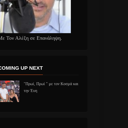
Με Τον Αλέξη σε Επανάληψη.
COMING UP NEXT
"Πρωί, Πρωί " με τον Κοσμά και
την Έυη