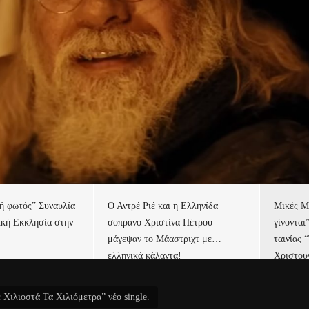
τή φωτός” Συναυλία
Ο Αντρέ Ριέ και η Ελληνίδα
Μικές Μ
ική Εκκλησία στην
σοπράνο Χριστίνα Πέτρου
γίνονται
μάγεψαν το Μάαστριχτ με…
ταινίας 
ελληνικά κάλαντα!
Χριστου
Χιλιοστά Τα Χιλιόμετρα” νέο single.