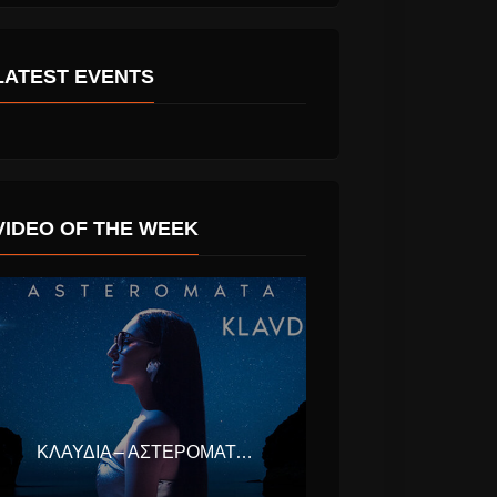
LATEST EVENTS
«πατέρας
Stavento “Μέρα Μου
Γεια Σου” νέο
VIDEO OF THE WEEK
κανικής
τραγούδι. Έρχεται
h
σε λίγες μέρες
ΚΛΑΥΔΊΑ – ΑΣΤΕΡΟΜΆΤΑ (EUROVISION ΕΛΛΆΔΑ 2025)