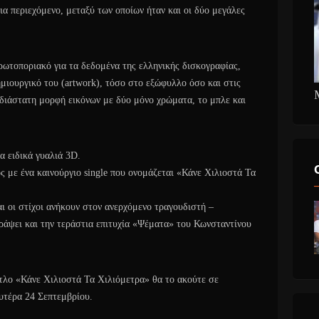
ια περιεχόμενο, μεταξύ των οποίων ήταν και οι δύο μεγάλες
ωτοποριακό για τα δεδομένα της ελληνικής δισκογραφίας,
ημιουργικό του (artwork), τόσο στο εξώφυλλο όσο και στις
σδιάστατη μορφή εικόνων με δύο μόνο χρώματα, το μπλε και
 ειδικά γυαλιά 3D.
 με ένα καινούργιο single που ονομάζεται «Κάνε Χιλιοστά Τα
 οι στίχοι ανήκουν στον ανερχόμενο τραγουδιστή –
ράψει και την τεράστια επιτυχία «Ψέματα» του Κωνσταντίνου
τλο «Κάνε Χιλιοστά Τα Χιλιόμετρα» θα το ακούτε σε
υτέρα 24 Σεπτεμβρίου.