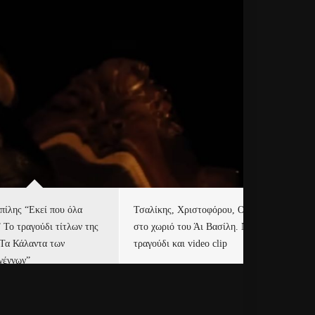
πίλης “Εκεί που όλα
Τσαλίκης, Χριστοφόρου, ONE
Eu
” Το τραγούδι τίτλων της
στο χωριό του Άι Βασίλη. Νέο
Ισ
“Τα Κάλαντα των
τραγούδι και video clip
Απ
γέννων”
Ιρ