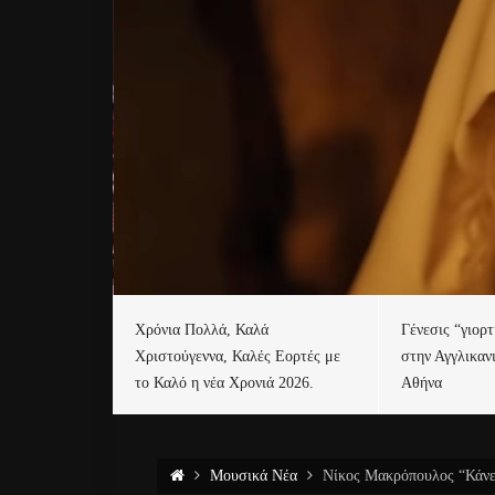
Χρόνια Πολλά, Καλά
Γένεσις “γιορ
Χριστούγεννα, Καλές Εορτές με
στην Αγγλικαν
το Καλό η νέα Χρονιά 2026.
Αθήνα
Μουσικά Νέα
Νίκος Μακρόπουλος “Κάνε 