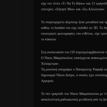
είχε τον τίτλο «Τι Να Το Κάνω» και 13 τραγούδ
επιτυχίες «Ζήτησέ Μου» και «Ζω Αλλιώτικα».
Το συγκεκριμένο άλμπουμ ήταν μοναδικό και πρ
καθώς το booklet του είχε εκδοθεί σε 3D. Το δ
εσωτερικές φωτογραφίες του ενθέτου, είχε τρι
το κόκκινο.
Στη συσκευασία του CD συμπεριλαμβάνονταν τα
Ο Νίκος Μακρόπουλος επανέρχεται ανανεωμένος
Χιλιόμετρα».
Τη μουσική υπογράφει ο Παναγιώτης Ραφαήλ και
δημιουργό Νίκου Δούρο, ο οποίος έχει συνυπογ
Αργυρού.
Το νέο τραγούδι του Νίκου Μακρόπουλου με τί
αποκλειστική ραδιοφωνική μετάδοση από τη Δε