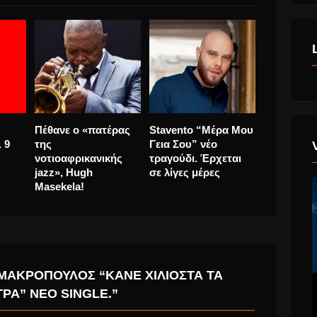
Οι Fleet Foxes και το
9 Χρόνια
Πέθανε ο 
λιου
“Third of May /
asterasRadio …. 9
της
ια
Ōdaigahara”!
Χρόνια μαζί
νοτιοαφρι
λία
jazz», Hug
p
Masekela!
 ΜΑΚΡΌΠΟΥΛΟΣ “ΚΆΝΕ ΧΙΛΙΟΣΤΆ ΤΑ
ΤΡΑ” ΝΈΟ SINGLE.”