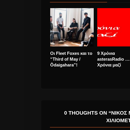
Alanis Morissette
Antonis B. και
“Reasons I Drink”
Νατάσσα Μποφί
νέο τραγούδι.
“Ας ερχόσουν γ
λίγο” απο τα πα
με νέο video Cli
0 THOUGHTS ON “ΝΊΚΟΣ
ΧΙΛΙΌΜΕ