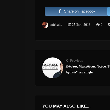
Share on Facebook
michalis
25 Σεπ, 2018
0
Previous
Κώστας Μακεδόνας “Κόψε Τ
Αγαπώ” νέο single.
YOU MAY ALSO LIKE...