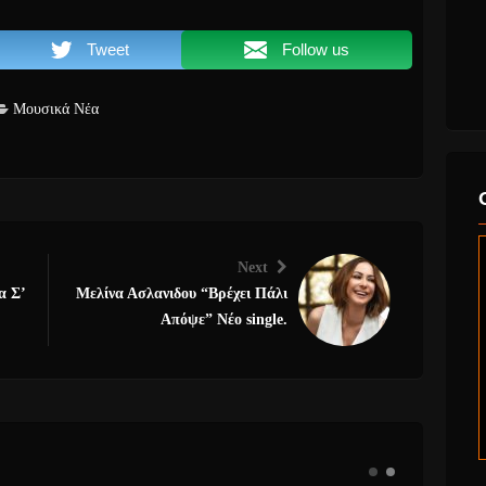
Tweet
Follow us
Μουσικά Νέα
Next
α Σ’
Μελίνα Ασλανιδου “Βρέχει Πάλι
Απόψε” Νέο single.