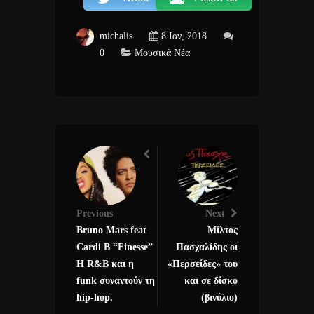
michalis
8 Ιαν, 2018
0
Μουσικά Νέα
Previous
Next
Bruno Mars feat
Μίλτος
Cardi B “Finesse”
Πασχαλίδης oι
Η R&B και η
«Περσείδες» του
funk συναντούν τη
και σε δίσκο
hip-hop.
(βινύλιο)