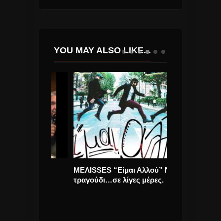
YOU MAY ALSO LIKE...
 Πασχάλη
ΜΕΛΙSSES “Είμαι Αλλού” Νέο
Chris Martin κ
τραγούδι…σε λίγες μέρες.
χωρίς άλλες φ