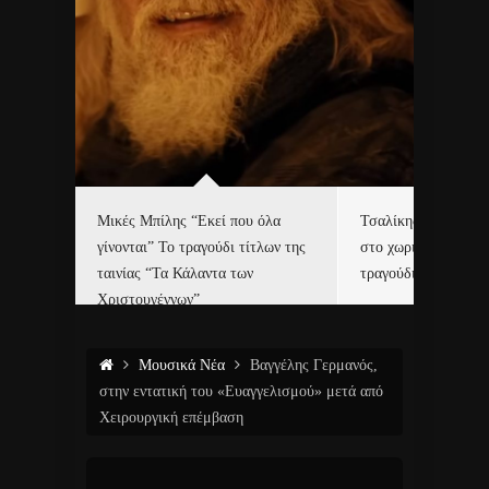
δα
Μικές Μπίλης “Εκεί που όλα
Τσαλίκης, Χριστοφ
γίνονται” Το τραγούδι τίτλων της
στο χωριό του Άι Β
ε…
ταινίας “Τα Κάλαντα των
τραγούδι και video c
Χριστουγέννων”
Μουσικά Νέα
Βαγγέλης Γερμανός,
στην εντατική του «Ευαγγελισμού» μετά από
Χειρουργική επέμβαση