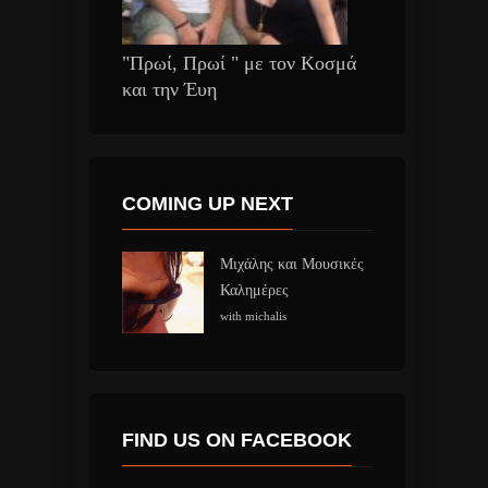
"Πρωί, Πρωί " με τον Κοσμά
και την Έυη
COMING UP NEXT
Μιχάλης και Μουσικές
Καλημέρες
with michalis
FIND US ON FACEBOOK