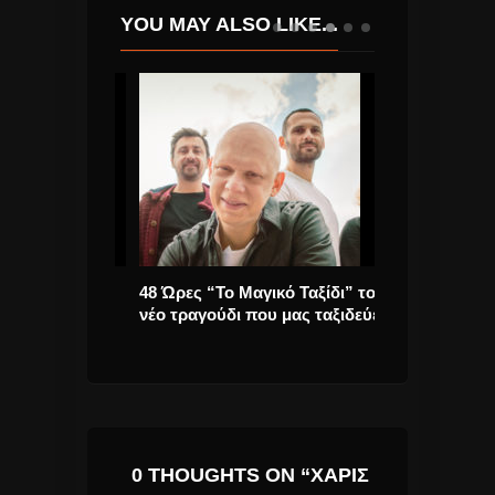
YOU MAY ALSO LIKE...
 Love!
48 Ώρες “Το Μαγικό Ταξίδι” το
Πυξ Λαξ ετοίμ
νέο τραγούδι που μας ταξιδεύει
singles.
0 THOUGHTS ON “ΧΆΡΙΣ