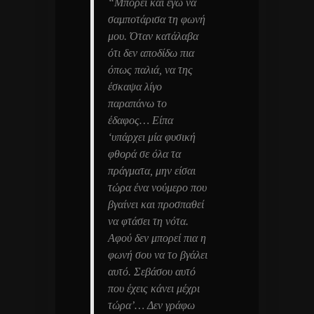
“Μπορεί και εγώ να
σαμποτάρισα τη φωνή
μου. Όταν κατάλαβα
ότι δεν αποδίδω πια
όπως παλιά, να της
έσκαψα λίγο
παραπάνω το
έδαφος… Είπα
‘υπάρχει μία φυσική
φθορά σε όλα τα
πράγματα, μην είσαι
τώρα ένα νούμερο που
βγαίνει και προσπαθεί
να φτάσει τη νότα.
Αφού δεν μπορεί πια η
φωνή σου να το βγάλει
αυτό. Σεβάσου αυτό
που έχεις κάνει μέχρι
τώρα’… Δεν γράφω