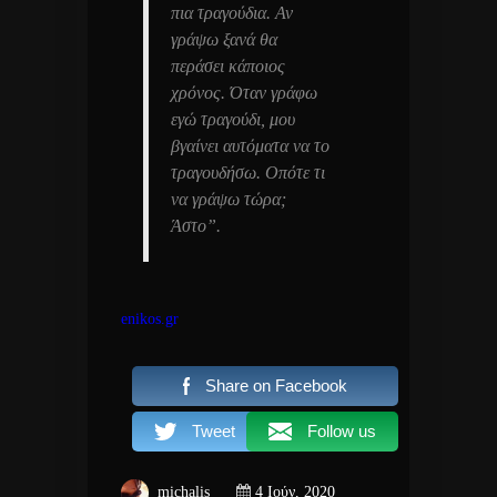
πια τραγούδια. Αν
γράψω ξανά θα
περάσει κάποιος
χρόνος. Όταν γράφω
εγώ τραγούδι, μου
βγαίνει αυτόματα να το
τραγουδήσω. Οπότε τι
να γράψω τώρα;
Άστο”.
enikos.gr
Share on Facebook
Tweet
Follow us
michalis
4 Ιούν, 2020