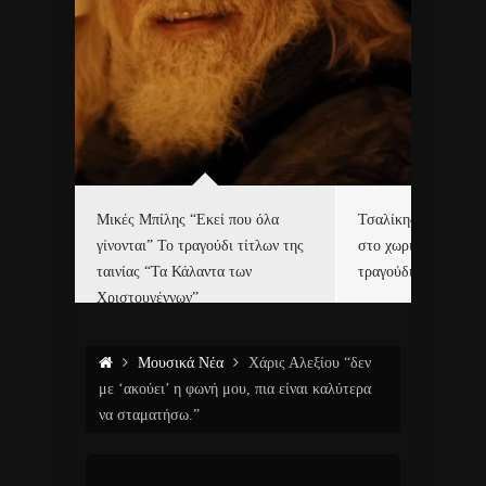
δα
Μικές Μπίλης “Εκεί που όλα
Τσαλίκης, Χριστοφ
γίνονται” Το τραγούδι τίτλων της
στο χωριό του Άι Β
ε…
ταινίας “Τα Κάλαντα των
τραγούδι και video c
Χριστουγέννων”
Μουσικά Νέα
Χάρις Αλεξίου “δεν
με ‘ακούει’ η φωνή μου, πια είναι καλύτερα
να σταματήσω.”