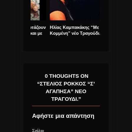
ί, γιορτάζουν
Ηλίας Καμπακάκης “Με Ανάσα
All I Want For
 δίσκο και με
Κομμένη” νέο Τραγούδι.
της Mariah C
στο Νο1 του Bi
0 THOUGHTS ON
“ΣΤΈΛΙΟΣ ΡΌΚΚΟΣ “Σ’
ΑΓΆΠΗΣΑ” ΝΈΟ
ΤΡΑΓΟΎΔΙ.”
Αφήστε μια απάντηση
Σχόλιο