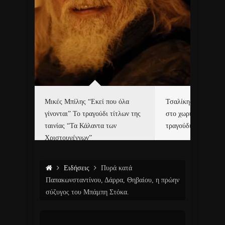
δα
Μικές Μπίλης “Εκεί που όλα
Τσαλίκης, Χριστοφ
γίνονται” Το τραγούδι τίτλων της
στο χωριό του Άι Β
ε…
ταινίας “Τα Κάλαντα των
τραγούδι και video c
Χριστουγέννων”
Ειδήσεις
Πυρά κατά
Παπακωνσταντίνου, Δάρρα, Θηβαίου, η πρώην
σύζυγος του Μπάμπη Στόκα.