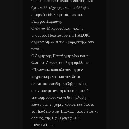
που αποκαλούσε «διασκεδαστές» και
όχι «καλλιτέχνες», ενώ παράλληλα
ετοιμάζει δίσκο με άσματα του
Γιώργου Σαμπάνη.
Ο Θάνος Μικρούτσικος, πρώην
υπουργός Πολιτισμού επί ΠΑΣΟΚ,
σήμερα δηλώνει πιο «μαρξιστής» απο
ποτέ…
Ο Δημήτρης Παπαδημητρίου και η
Φωτεινη Δάρρα, επειδή η ομάδα του
«Πρωινού» αποκάλεσαν τη μεν
«αγριογκόμενα» και τον δε ότι
αδυνάτισε επειδή τραβηξε μανίκι,
απαντούν με αγωγή άνω του μισού
εκατομμυρίου, για «ηθική βλάβη».
Κάντε μας τη χάρη, κύριοι, και δώστε
το Ηρώδειο στην Πάολα… αφού έτσι κι
αλλιώς, της Π@@@@@@Σ
ΓΙΝΕΤΑΙ…».