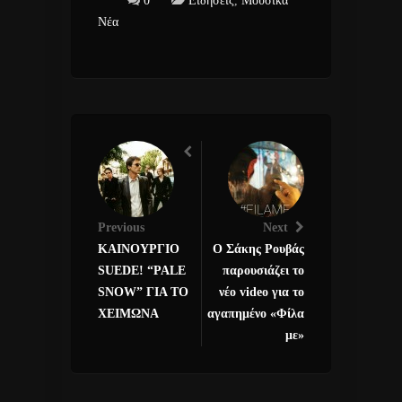
0
Ειδήσεις
,
Μουσικά
Νέα
Previous
Next
ΚΑΙΝΟΥΡΓΙΟ
Ο Σάκης Ρουβάς
SUEDE! “PALE
παρουσιάζει το
SNOW” ΓΙΑ ΤΟ
νέo video για το
ΧΕΙΜΩΝΑ
αγαπημένο «Φίλα
με»