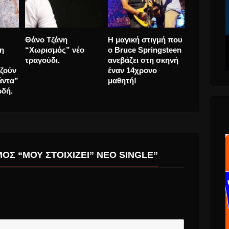
κης.
Γιάννης Χαρούλης &
Ελευθερία
Θάνο Τζάν
ασε
Λευτέρης Πασσιάς
Αρβανιτάκη και η
“Χωρισμός
της
μας τραγουδούν
Ελεωνόρα
τραγούδι.
“Γεια σου παρέα!”
Ζουγανέλη ξαναζούν
την “Ροκ Μπαλάντα”
του Αντώνη Βαρδή.
ΟΣ “ΜΟΥ ΣΤΟΙΧΊΖΕΙ” ΝΈΟ SINGLE”