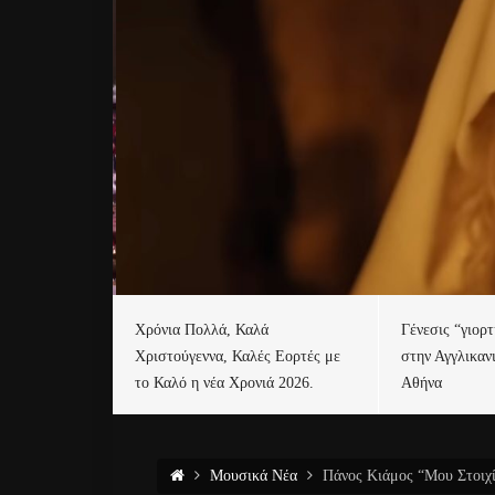
Χρόνια Πολλά, Καλά
Γένεσις “γιορ
Χριστούγεννα, Καλές Εορτές με
στην Αγγλικαν
το Καλό η νέα Χρονιά 2026.
Αθήνα
Μουσικά Νέα
Πάνος Κιάμος “Μου Στοιχίζ