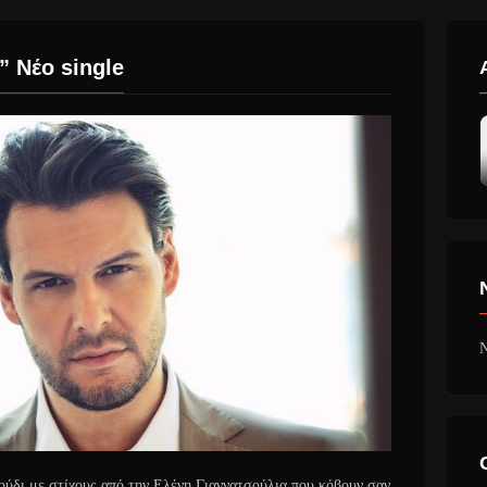
” Νέο single
N
γούδι με στίχους από την Ελένη Γιαννατσούλια που κόβουν σαν