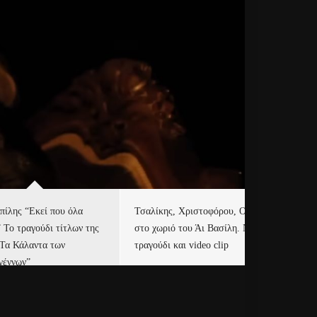
πίλης “Εκεί που όλα
Τσαλίκης, Χριστοφόρου, ONE
Eu
” Το τραγούδι τίτλων της
στο χωριό του Άι Βασίλη. Νέο
Ισ
“Τα Κάλαντα των
τραγούδι και video clip
Απ
γέννων”
Ιρ