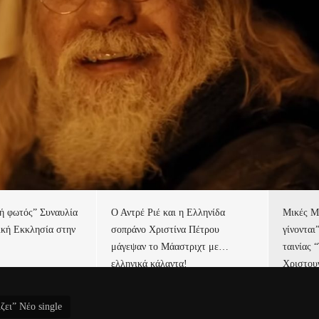
τή φωτός” Συναυλία
Ο Αντρέ Ριέ και η Ελληνίδα
Μικές Μ
ική Εκκλησία στην
σοπράνο Χριστίνα Πέτρου
γίνονται
μάγεψαν το Μάαστριχτ με…
ταινίας 
ελληνικά κάλαντα!
Χριστου
ει” Νέο single