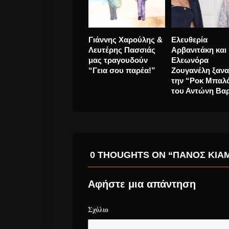
Διεθνές Φεστιβάλ
Μίκης Θεοδωρά
Άνδρου. Η 9η
Στα 96 του, πέρ
χρoνιά!!! Πρόγραμμα
στην αθανασία 
30 Ιουλίου – 25
μνήμης μας
Αυγούστου 2023
0 THOUGHTS ON “ΠΆΝΟΣ ΚΙΆΜ
Αφήστε μια απάντηση
Σχόλιο