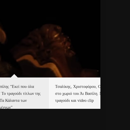
πίλης “Εκεί που όλα
Τσαλίκης, Χριστοφόρου, ONE
Eu
” Το τραγούδι τίτλων της
στο χωριό του Άι Βασίλη. Νέο
Ισ
“Τα Κάλαντα των
τραγούδι και video clip
Απ
γέννων”
Ιρ