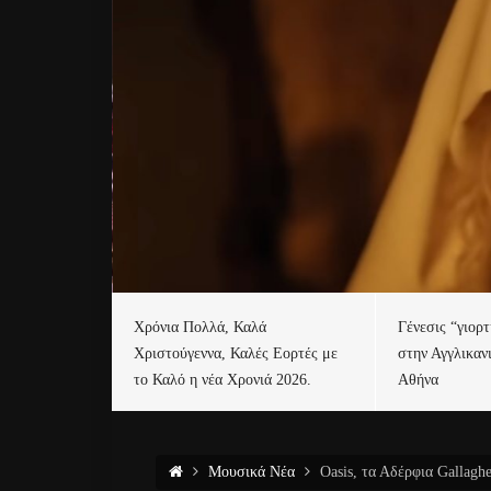
Χρόνια Πολλά, Καλά
Γένεσις “γιορ
Χριστούγεννα, Καλές Εορτές με
στην Αγγλικαν
το Καλό η νέα Χρονιά 2026.
Αθήνα
Μουσικά Νέα
Oasis, τα Αδέρφια Gallaghe