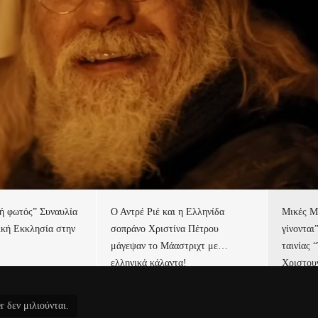
τή φωτός” Συναυλία
Ο Αντρέ Ριέ και η Ελληνίδα
Μικές Μ
ική Εκκλησία στην
σοπράνο Χριστίνα Πέτρου
γίνονται
μάγεψαν το Μάαστριχτ με…
ταινίας 
ελληνικά κάλαντα!
Χριστου
r δεν μιλιούνται.