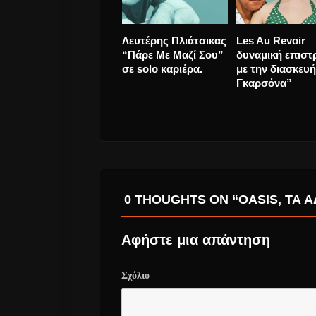
Δυνατά… το
John Lydon πρ
Καλοκαιράκι:
τραγουδιστής 
Αρβανιτάκη και
Sex Pistols θέλε
Πορτοκάλογλου στη
εκπροσωπήσει 
Ρόδο
Ιρλανδία στην
Eurovision
0 THOUGHTS ON “OASIS, ΤΑ 
Αφήστε μια απάντηση
Σχόλιο