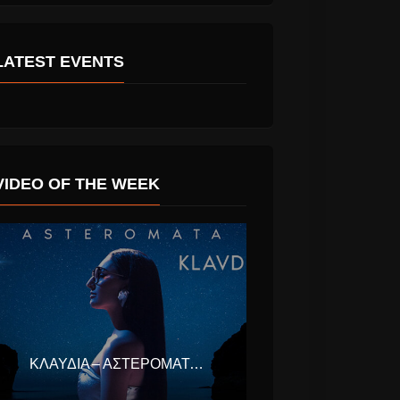
Radio 92
Ηλίας Καμπακάκης
LATEST EVENTS
αι Καλή
“Στα Χίλια Χρόνια
όνια
Μια Φορά” νέο
γεία και
single.
σική
VIDEO OF THE WEEK
ΚΛΑΥΔΊΑ – ΑΣΤΕΡΟΜΆΤΑ (EUROVISION ΕΛΛΆΔΑ 2025)