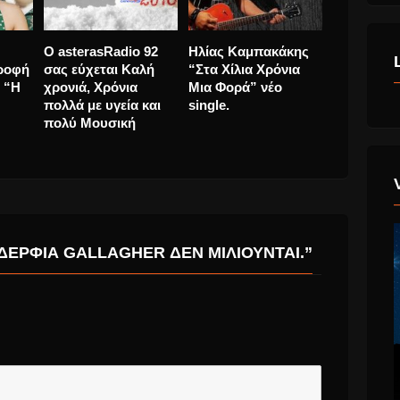
ώην
Λευτέρης Πλιάτσικας
Les Au Revoir
Ο asteras
των
“Πάρε Με Μαζί Σου”
δυναμική επιστροφή
σας εύχετ
ι να
σε solo καριέρα.
με την διασκευή “Η
χρονιά, Χρ
την
Γκαρσόνα”
πολλά με υ
πολύ Μου
ΑΔΈΡΦΙΑ GALLAGHER ΔΕΝ ΜΙΛΙΟΎΝΤΑΙ.”