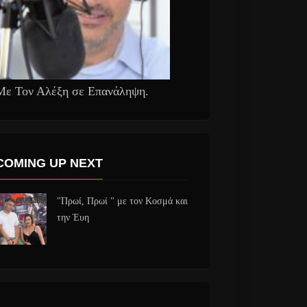
Με Τον Αλέξη σε Επανάληψη.
COMING UP NEXT
"Πρωί, Πρωί " με τον Κοσμά και
την Έυη