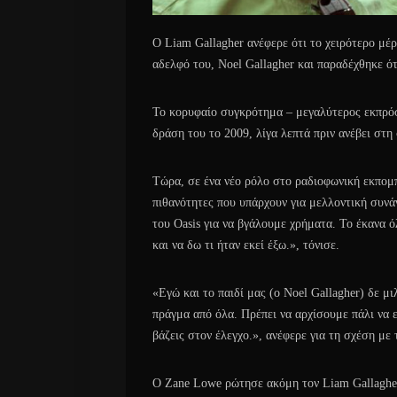
Ο Liam Gallagher ανέφερε ότι το χειρότερο μέρ
αδελφό του, Noel Gallagher και παραδέχθηκε ότι
Το κορυφαίο συγκρότημα – μεγαλύτερος εκπρό
δράση του το 2009, λίγα λεπτά πριν ανέβει στ
Τώρα, σε ένα νέο ρόλο στο ραδιοφωνική εκπομπ
πιθανότητες που υπάρχουν για μελλοντική συνά
του Oasis για να βγάλουμε χρήματα. Το έκανα 
και να δω τι ήταν εκεί έξω.», τόνισε.
«Εγώ και το παιδί μας (ο Noel Gallagher) δε μι
πράγμα από όλα. Πρέπει να αρχίσουμε πάλι να 
βάζεις στον έλεγχο.», ανέφερε για τη σχέση με 
Ο Zane Lowe ρώτησε ακόμη τον Liam Gallagher γ