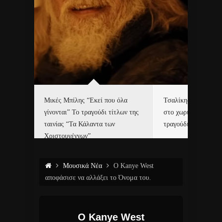
δα
Μικές Μπίλης “Εκεί που όλα
Τσαλίκης, Χριστοφ
γίνονται” Το τραγούδι τίτλων της
στο χωριό του Άι Β
ε…
ταινίας “Τα Κάλαντα των
τραγούδι και video c
Χριστουγέννων”
Μουσικά Νέα
Ο Kanye West
αποφάσισε να αλλάξει το Όνομα του.
Ο Kanye West