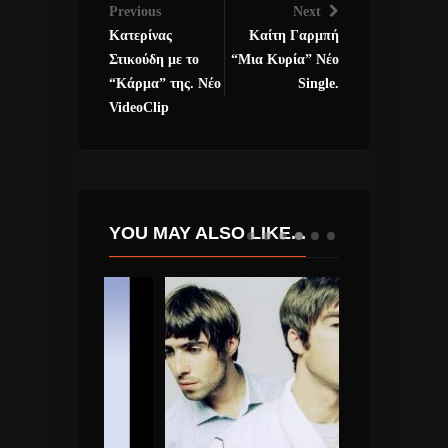
Previous
Next
Κατερίνας
Καίτη Γαρμπή
Στικούδη με το
“Μια Κυρία” Νέο
“Κάρμα” της. Νέο
Single.
VideoClip
YOU MAY ALSO LIKE...