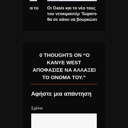
ζεται για το
Οι Oasis και το νέο τους trailer
Ακούστε το “C
 που θα
του ντοκιμαντέρ ‘Supersonic’
Woodstock in 
 2017
θα σε κάνει να βουρκώσεις !!!!
Lana!
0 THOUGHTS ON “Ο
KANYE WEST
ΑΠΟΦΆΣΙΣΕ ΝΑ ΑΛΛΆΞΕΙ
ΤΟ ΌΝΟΜΑ ΤΟΥ.”
Αφήστε μια απάντηση
Σχόλιο