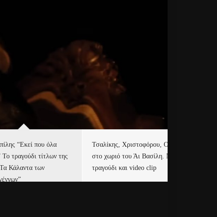
πίλης “Εκεί που όλα
Τσαλίκης, Χριστοφόρου, ONE
Eu
” Το τραγούδι τίτλων της
στο χωριό του Άι Βασίλη. Νέο
Ισ
“Τα Κάλαντα των
τραγούδι και video clip
Απ
γέννων”
Ιρ