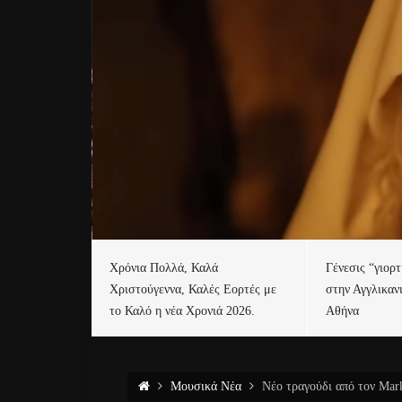
Χρόνια Πολλά, Καλά
Γένεσις “γιορ
Χριστούγεννα, Καλές Εορτές με
στην Αγγλικαν
το Καλό η νέα Χρονιά 2026.
Αθήνα
Μουσικά Νέα
Νέο τραγούδι από τον Ma