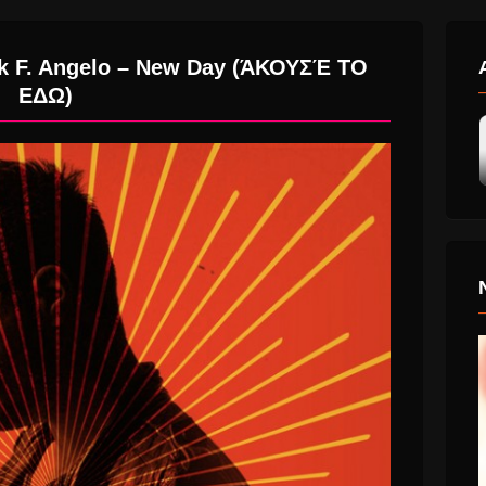
k F. Angelo – New Day (ΆΚΟΥΣΈ ΤΟ
ΕΔΩ)