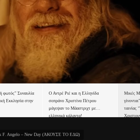
τή φωτός” Συναυλία
Ο Αντρέ Ριέ και η Ελληνίδα
Μικές Μ
ική Εκκλησία στην
σοπράνο Χριστίνα Πέτρου
γίνονται
μάγεψαν το Μάαστριχτ με…
ταινίας 
ελληνικά κάλαντα!
Χριστου
rk F. Angelo – New Day (ΆΚΟΥΣΈ ΤΟ ΕΔΩ)