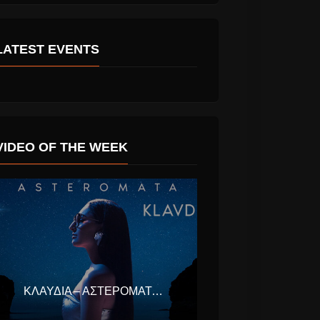
ράβι” νέο
Madonna στην
LATEST EVENTS
Eurovision,
απογοήτευσε η Pop
Star
VIDEO OF THE WEEK
ΚΛΑΥΔΊΑ – ΑΣΤΕΡΟΜΆΤΑ (EUROVISION ΕΛΛΆΔΑ 2025)