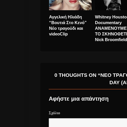
C:Real “(U Got Me)
Η Έλενα Παπαρ
Hypnotize” νεο
κάνει την Fiesta 
single.
videoClip
0 THOUGHTS ON “ΝΈΟ ΤΡΑΓ
DAY (
Αφήστε μια απάντηση
Σχόλιο