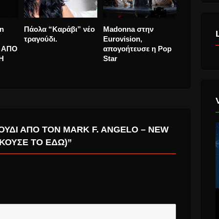
ίζου
Αγγελική Ηλιάδη
Whitney Houston
Πάολα “Κα
της ,
“Βουτιά Στο Κενό”
Documentary
τραγούδι.
Νέο τραγούδι και
ΑΝΑΜΕΝΟΥΜΕ ΑΠΟ
videoClip
ΤΟ ΣΚΗΝΟΘΕΤΗ
Nick Broomfield
ΟΎΔΙ ΑΠΌ ΤΟΝ MARK F. ANGELO – NEW
ΆΚΟΥΣΈ ΤΟ ΕΔΩ)”