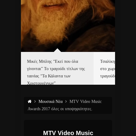
δα
Μικές Μπίλης “Εκεί που όλα
Τσαλίκης, Χριστοφ
γίνονται” Το τραγούδι τίτλων της
στο χωριό του Άι Β
ε…
ταινίας “Τα Κάλαντα των
τραγούδι και video c
Χριστουγέννων”
Μουσικά Νέα
MTV Video Music
Awards 2017 όλες οι υποψηφιότητες.
MTV Video Music