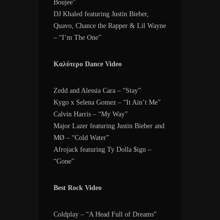
Boujee”
DJ Khaled featuring Justin Bieber,
Quavo, Chance the Rapper & Lil Wayne
– “I’m The One”
Καλύτερο Dance Video
Zedd and Alessia Cara – “Stay”
Kygo x Selena Gomez – “It Ain’t Me”
Calvin Harris – “My Way”
Major Lazer featuring Justin Bieber and
MØ – “Cold Water”
Afrojack featuring Ty Dolla $ign –
“Gone”
Best Rock Video
Coldplay – “A Head Full of Dreams”