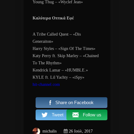
Young Thug – «Wyclef Jean»
Καλύτερα Οπτικά Εφέ
A Tribe Called Quest – «Dis
Generaiton»
Harry Styles – «Sign Of The Times»
Katy Perry ft. Skip Marley – «Chained
To The Rhythm»
Kendrick Lamar – «HUMBLE.»
KYLE ft. Lil Yachty – «iSpy»
hit-channel.com
Share on Facebook
Tweet
Follow us
michalis
26 Ιούλ, 2017