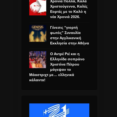
Χρόνια Πολλά, Καλά
Χριστούγεννα, Καλές
Εορτές με το Καλό η
νέα Χρονιά 2026.
Γένεσις “γιορτή
φωτός” Συναυλία
στην Αγγλικανική
Εκκλησία στην Αθήνα
Ο Αντρέ Ριέ και η
Ελληνίδα σοπράνο
Χριστίνα Πέτρου
μάγεψαν το
Μάαστριχτ με… ελληνικά
κάλαντα!