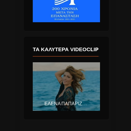
ΤΑ ΚΑΛΎΤΕΡΑ VIDEOCLIP
ΓΙΏΡΓΟΣ ΣΑΜΠΆΝΗΣ & ΠΆΝΟΣ ΚΑΤΣΙΜΊΧΑΣ – ΑΥΤΌ ΠΟΥ ΑΓΑΠΆΣ
ΈΛΕΝΑ ΠΑΠΑΡΊΖΟΥ – FIESTA