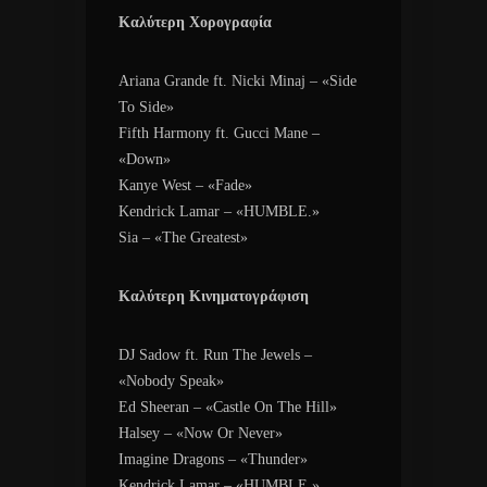
Καλύτερη Χορογραφία
Ariana Grande ft. Nicki Minaj – «Side
To Side»
Fifth Harmony ft. Gucci Mane –
«Down»
Kanye West – «Fade»
Kendrick Lamar – «HUMBLE.»
Sia – «The Greatest»
Καλύτερη Κινηματογράφιση
DJ Sadow ft. Run The Jewels –
«Nobody Speak»
Ed Sheeran – «Castle On The Hill»
Halsey – «Now Or Never»
Imagine Dragons – «Thunder»
Kendrick Lamar – «HUMBLE.»