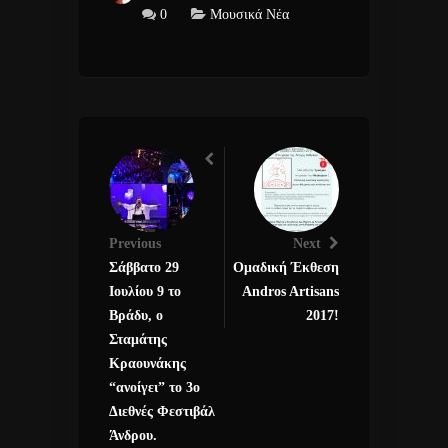
0
Μουσικά Νέα
Previous
Next
Σάββατο 29
Ομαδική Έκθεση
Ιουλίου 9 το
Andros Artisans
Βράδυ, o
2017!
Σταμάτης
Κραουνάκης
“ανοίγει” το 3ο
Διεθνές Φεστιβάλ
Άνδρου.