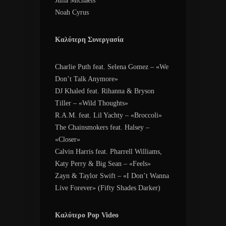
Julia Michaels
Noah Cyrus
Καλύτερη Συνεργασία
Charlie Puth feat. Selena Gomez – «We
Don’t Talk Anymore»
DJ Khaled feat. Rihanna & Bryson
Tiller – «Wild Thoughts»
R.A.M. feat. Lil Yachty – «Broccoli»
The Chainsmokers feat. Halsey –
«Closer»
Calvin Harris feat. Pharrell Williams,
Katy Perry & Big Sean – «Feels»
Zayn & Taylor Swift – «I Don’t Wanna
Live Forever» (Fifty Shades Darker)
Καλύτερο Pop Videο