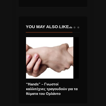
YOU MAY ALSO LIKE...
Υ “ΟΤΙ ΣΟΥ
“Hands” – Γνωστοί
Thom Yorke δη
ΑΓΟΥΔΙ
καλλιτέχνες τραγουδούν για τα
λεπτών remix 
θύματα του Ορλάντο
Radiohead