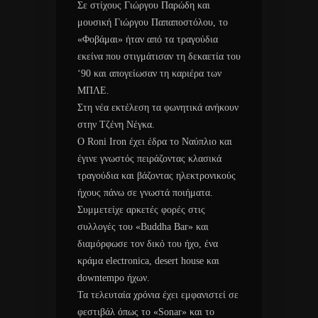
Σε στίχους Γιώργου Παρώδη και
μουσική Γιώργου Παπαποστόλου, το
«Φοβάμαι» ήταν από τα τραγούδια
εκείνα που στιγμάτισαν τη δεκαετία του
‘90 και απογείωσαν τη καριέρα των
ΜΠΛΕ.
Στη νέα εκτέλεση τα φωνητικά ανήκουν
στην Τζένη Νέγκα.
O Roni Iron έχει έδρα το Ναύπλιο και
έγινε γνωστός πειράζοντας κλασικά
τραγούδια και βάζοντας ηλεκτρονικούς
ήχους πάνω σε γνωστά ποιήματα.
Συμμετείχε αρκετές φορές στις
συλλογές του «Buddha Bar» και
διαμόρφωσε τον δικό του ήχο, ένα
κράμα electronica, desert house και
downtempo ήχων.
Τα τελευταία χρόνια έχει εμφανιστεί σε
φεστιβάλ όπως το «Sonar» και το