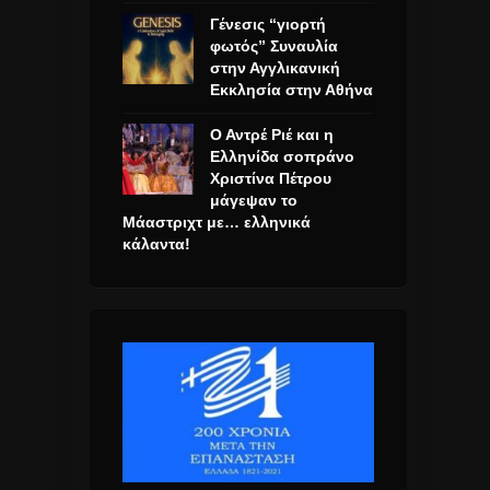
Γένεσις “γιορτή
φωτός” Συναυλία
στην Αγγλικανική
Εκκλησία στην Αθήνα
Ο Αντρέ Ριέ και η
Ελληνίδα σοπράνο
Χριστίνα Πέτρου
μάγεψαν το
Μάαστριχτ με… ελληνικά
κάλαντα!