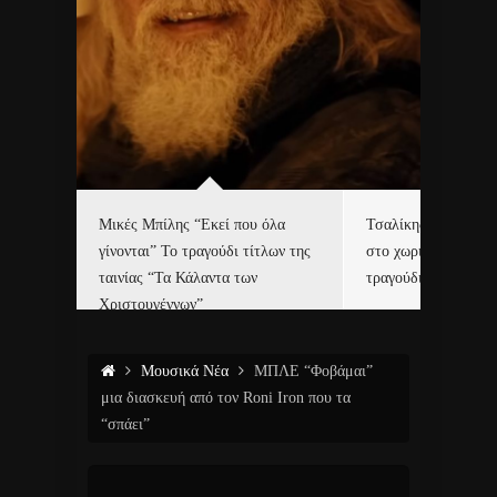
δα
Μικές Μπίλης “Εκεί που όλα
Τσαλίκης, Χριστοφ
γίνονται” Το τραγούδι τίτλων της
στο χωριό του Άι Β
ε…
ταινίας “Τα Κάλαντα των
τραγούδι και video c
Χριστουγέννων”
Μουσικά Νέα
ΜΠΛΕ “Φοβάμαι”
μια διασκευή από τον Roni Iron που τα
“σπάει”