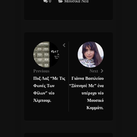
0
Μουσικά Νέα
Previous
Next
Πυξ Λαξ “Με Τις
Γιάννα Βασιλείου
Φωνές Των
“Ξύπνησέ Με” ένα
Φίλων” νέο
υπέροχο νέο
Άλμπουμ.
Μουσικό
Κομμάτι.