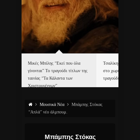
δα
Μικές Μπίλης “Εκεί που όλα
Τσαλίκης, Χριστοφ
γίνονται” Το τραγούδι τίτλων της
στο χωριό του Άι Β
ε…
ταινίας “Τα Κάλαντα των
τραγούδι και video c
Χριστουγέννων”
Μουσικά Νέα
Μπάμπης Στόκας
“Απλά” νέο άλμπουμ.
Μπάμπης Στόκας