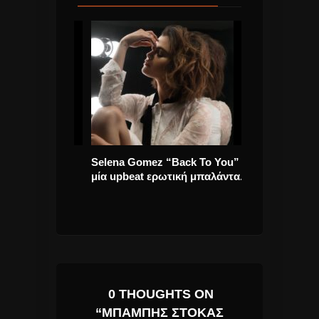
ι σε έργα
Selena Gomez “Back To You”
Καρδιακή προ
φικής
μία upbeat ερωτική μπαλάντα.
Τζίμης Πανού
εμφανιζόταν ζ
Κύτταρο
0 THOUGHTS ON
“ΜΠΆΜΠΗΣ ΣΤΌΚΑΣ