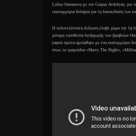
Lolita Osmanova με τον Gaspar Avdolyan, γιο τ
εκατομμύρια δολάρια για τη διασκέδαση των κ
Η πολυτελέστατη δεξίωση έλαβε χώρα την 1η Ιο
μόνιμη τοποθεσία διεξαγωγής των βραβείων Osc
(αφού πρώτα αμείφθηκε με ένα εκατομμύριο δολ
όπως τα τραγούδια «Marry The Night», «Millio