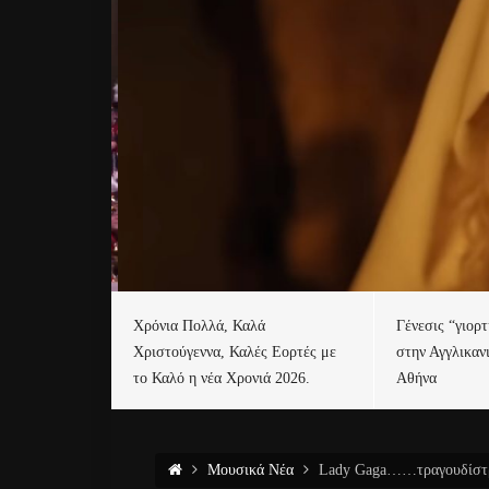
Χρόνια Πολλά, Καλά
Γένεσις “γιορ
Χριστούγεννα, Καλές Εορτές με
στην Αγγλικαν
το Καλό η νέα Χρονιά 2026.
Αθήνα
Μουσικά Νέα
Lady Gaga……τραγουδίστρι