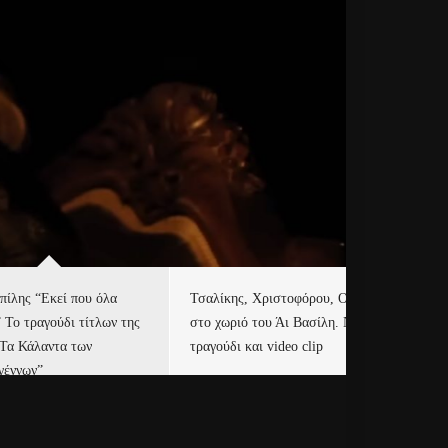
πίλης “Εκεί που όλα
Τσαλίκης, Χριστοφόρου, ONE
Eu
” Το τραγούδι τίτλων της
στο χωριό του Άι Βασίλη. Νέο
Ισ
“Τα Κάλαντα των
τραγούδι και video clip
Απ
γέννων”
Ιρ