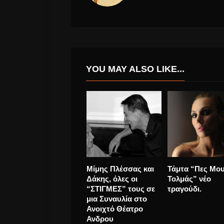
YOU MAY ALSO LIKE...
Ανέκδοτα τραγούδια
Kylie Minogue
των Nirvana στο
“Golden” νέο
διαδίκτυο.
videoClip