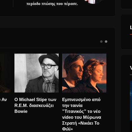
περίοδο πτώσης που πέρασε.
Μίμης Πλέσσας και
Τάμτα “Πες Μου Αν
O Michael 
Δάκης, όλες οι
Τολμάς” νέο
R.E.M. δια
“ΣΤΙΓΜΕΣ” τους σε
τραγούδι.
Bowie
μια Συναυλία στο
Ανοιχτό Θέατρο
Ανδρου