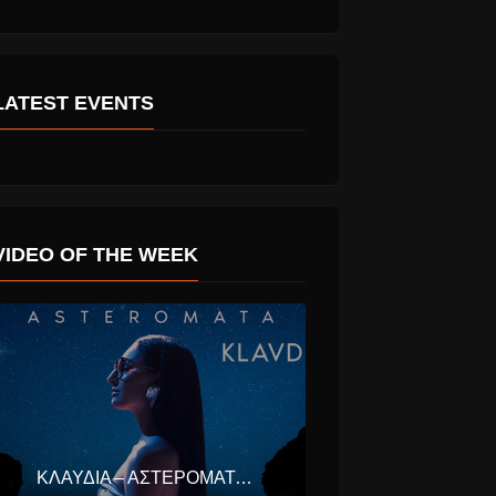
LATEST EVENTS
VIDEO OF THE WEEK
Stipe των
Εμπνευσμένο από
σκευάζει
την ταινία
”Τιτανικός” το νέο
video του Μύρωνα
Στρατή «Νικάει Το
ΚΛΑΥΔΊΑ – ΑΣΤΕΡΟΜΆΤΑ (EUROVISION ΕΛΛΆΔΑ 2025)
Φιλί»