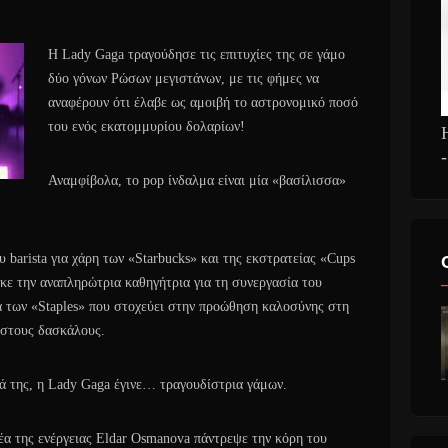
Η Lady Gaga τραγούδησε τις επιτυχίες της σε γάμο
δύο γόνων Ρώσων μεγιστάνων, με τις φήμες να
αναφέρουν ότι έλαβε ως αμοιβή το αστρονομικό ποσό
του ενός εκατομμυρίου δολαρίων!
Αναμφίβολα, το pop ίνδαλμα είναι μία «βασίλισσα»
υ barista για χάρη των «Starbucks» και της εκστρατείας «Cups
ηκε την αναπληρώτρια καθηγήτρια για τη συνεργασία του
α των «Staples» που στοχεύει στην προώθηση καλοσύνης στη
 στους δασκάλους.
ά της, η Lady Gaga έγινε… τραγουδίστρια γάμων.
έα της ενέργειας Eldar Osmanova πάντρεψε την κόρη του