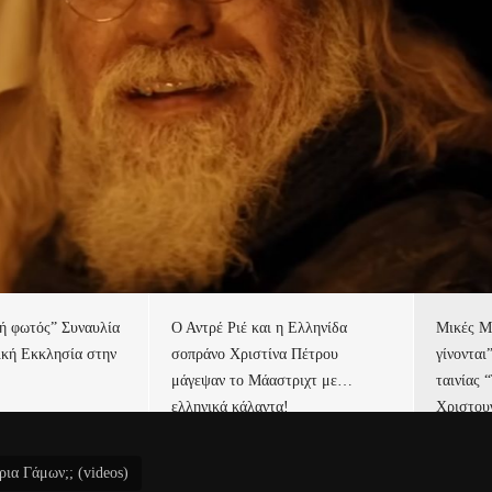
τή φωτός” Συναυλία
Ο Αντρέ Ριέ και η Ελληνίδα
Μικές Μ
ική Εκκλησία στην
σοπράνο Χριστίνα Πέτρου
γίνονται
μάγεψαν το Μάαστριχτ με…
ταινίας 
ελληνικά κάλαντα!
Χριστου
α Γάμων;; (videos)