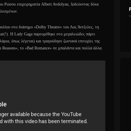
ου Ρώσου επιχειρηματία Albert Avdolyan, ξοδεύοντας δέκα
αλεσμένων.
υλίου στο διάσημο «Dolby Theatre» του Λος Άντζελες, τη
ar(!). Η Lady Gaga παρευρέθηκε στο μεγαλειώδες πάρτι
άρια, όπως λέγεται) και τραγούδησε ζωντανά επιτυχίες της
n Reasons«, το «Bad Romance» σε μπαλάντα και πολλά άλλα.