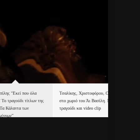
πίλης “Εκεί που όλα
Τσαλίκης, Χριστοφόρου, ONE
Eu
” Το τραγούδι τίτλων της
στο χωριό του Άι Βασίλη. Νέο
Ισ
“Τα Κάλαντα των
τραγούδι και video clip
Απ
γέννων”
Ιρ