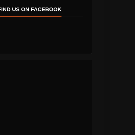
FIND US ON FACEBOOK
 2018 στις 10:34 μμ PST