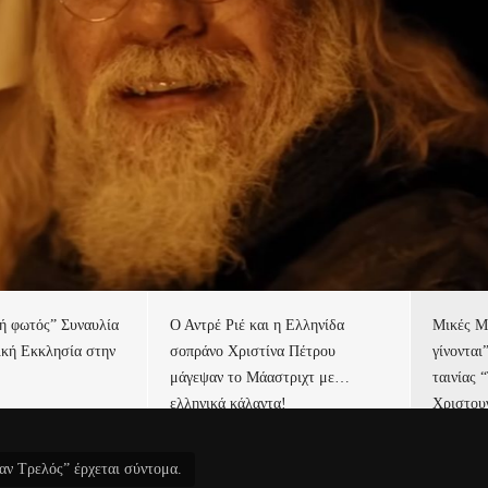
τή φωτός” Συναυλία
Ο Αντρέ Ριέ και η Ελληνίδα
Μικές Μ
ική Εκκλησία στην
σοπράνο Χριστίνα Πέτρου
γίνονται
μάγεψαν το Μάαστριχτ με…
ταινίας 
ελληνικά κάλαντα!
Χριστου
ν Τρελός” έρχεται σύντομα.