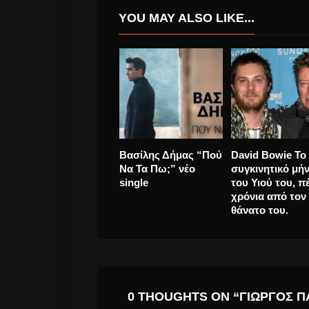
YOU MAY ALSO LIKE...
Αντώνης Ρέμος “Στη
Freddie Mercur
Στροφή Του
“Time Waits Fo
Χωρισμού” νέο
One” ακυκλοφό
single
τραγούδι.
0 THOUGHTS ON “ΓΙΏΡΓΟΣ 