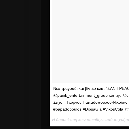
Νέο τραγούδι και βίντεο κλιπ “ΣΑΝ ΤΡΕΛ
@panik_entertainment_group και την @c
Στίχοι : Γιώργος Παπαδόπουλος-Νικόλας
#papadopoulos #DipsaGia #VikosCola @v
Η δημοσίευση κοινοποιήθηκε από το χρήσ