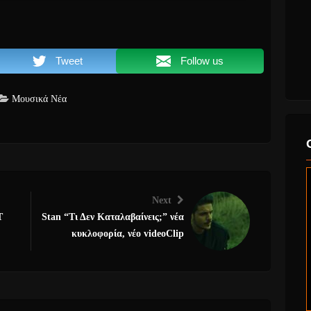
Tweet
Follow us
Μουσικά Νέα
Next
T
Stan “Τι Δεν Καταλαβαίνεις;” νέα
κυκλοφορία, νέο videoClip