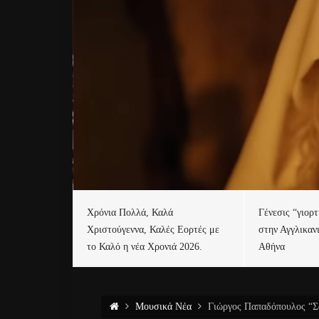
Χρόνια Πολλά, Καλά
Γένεσις “γιορ
Χριστούγεννα, Καλές Εορτές με
στην Αγγλικαν
το Καλό η νέα Χρονιά 2026.
Αθήνα
Μουσικά Νέα
Γιώργος Παπαδόπουλος “Σα