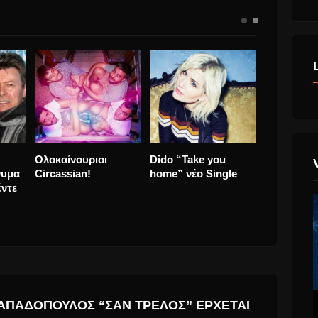
y
Βασίλης Δήμας “Πού
David Bowie Το
Ολοκαίνου
r No
Να Τα Πω;” νέο
συγκινητικό μήνυμα
Circassian
ρητο
single
του Υιού του, πέντε
χρόνια από τον
θάνατο του.
ΠΑΠΑΔΌΠΟΥΛΟΣ “ΣΑΝ ΤΡΕΛΌΣ” ΈΡΧΕΤΑΙ