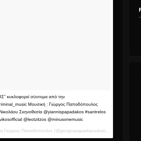
ΟΣ” κυκλοφορεί σύντομα από την
riminal_music Μουσική : Γιώργος Παπαδόπουλος
 Νικολάου Σκηνοθεσία @yiannispapadakos #santrelos
ikosofficial @leotzitzos @minusonemusic
τη
Γιώργος Παπαδόπουλος
(@giorgospapadopoulosofficial) στις
9 Μάρ,