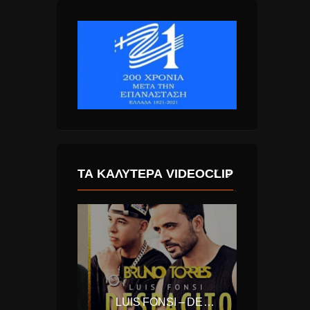
ΤΑ ΚΑΛΎΤΕΡΑ VIDEOCLIP
ΜΠΑΜΠΗΣ ΣΤΟΚΑΣ & ΑΝΝΑ ΒΙΣΣΗ – ΚΙ ΟΜΩΣ ΔΕΝ ΤΕΛΕΙΩΝΕΙ.
LUIS FONSI – DESPACITO FEAT. DADDY YANKEE