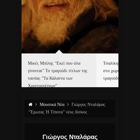
δα
Μικές Μπίλης “Εκεί που όλα
Τσαλίκης, Χριστοφ
γίνονται” Το τραγούδι τίτλων της
στο χωριό του Άι Β
ε…
ταινίας “Τα Κάλαντα των
τραγούδι και video c
Χριστουγέννων”
Μουσικά Νέα
Γιώργος Νταλάρας
“Έρωτας Ή Τίποτα” νέος δίσκος
Γιώργος Νταλάρας