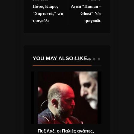
Πάνος Κιάμος
Avicii “Human –
“Χαρταετός” νέο
Ghost” Νέο
τραγούδι
τραγούδι.
YOU MAY ALSO LIKE...
Το τραγούδι
Πυξ Λαξ, οι Παλιές αγάπες,
Νατάσσα Μποφ