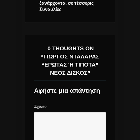
ην Αμάντα
ξανάρχονται σε τέσσερις
μου τραγούδια
Συναυλίες
single
0 THOUGHTS ON
“ΓΙΏΡΓΟΣ ΝΤΑΛΆΡΑΣ
“ΈΡΩΤΑΣ Ή ΤΊΠΟΤΑ” Ν
ΈΟΣ ΔΊΣΚΟΣ”
Αφήστε μια απάντηση
Σχόλιο