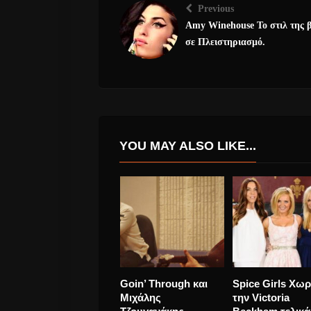
Previous
Amy Winehouse Το στιλ της β
σε Πλειστηριασμό.
YOU MAY ALSO LIKE...
APP ΠΡΩΤΟΠΟΡΕΙΑ
ADELE’S “ALL 
ΚΑΙ NEO EP ΑΠΟ
ASK” AS A BA