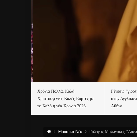
Χρόνια Πολλά, Καλά
Γένεσις “γιορ
Χριστούγεννα, Καλές Εορτές με
στην Αγγλικαν
το Καλό η νέα Χρονιά 2026.
Αθήνα
Μουσικά Νέα
Γιώργος Μαζωνάκης “Διανυκ