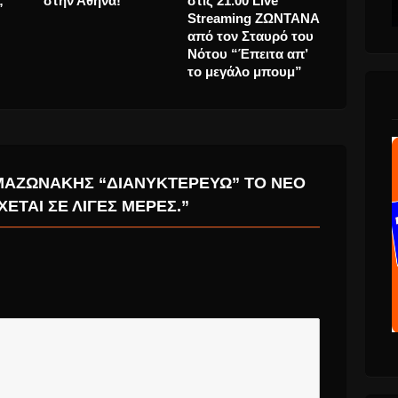
Τζουγανάκης….
Beckham τελικά;
στην Αθήν
συνεργασία
ΜΑΖΩΝΆΚΗΣ “ΔΙΑΝΥΚΤΕΡΕΎΩ” ΤΟ ΝΈΟ
ΧΕΤΑΙ ΣΕ ΛΊΓΕΣ ΜΈΡΕΣ.”