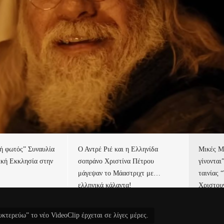
τή φωτός” Συναυλία
Ο Αντρέ Ριέ και η Ελληνίδα
Μικές Μ
ική Εκκλησία στην
σοπράνο Χριστίνα Πέτρου
γίνονται
μάγεψαν το Μάαστριχτ με…
ταινίας 
ελληνικά κάλαντα!
Χριστου
τερεύω” το νέο VideoClip έρχεται σε λίγες μέρες.