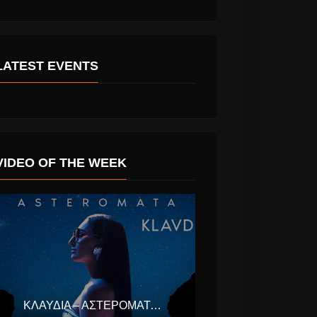
LATEST EVENTS
VIDEO OF THE WEEK
 & The Bad
Χρήστος Θηβαίος
 Νοέμβριο
Κυριακή 7 Μαρτίου
ΚΛΑΥΔΊΑ – ΑΣΤΕΡΟΜΆΤΑ (EUROVISION ΕΛΛΆΔΑ 2025)