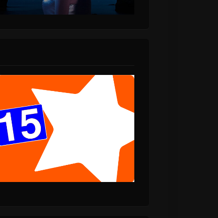
α!
στις 21.00 Live
Streaming ΖΩΝΤΑΝΑ
από τον Σταυρό του
Νότου “Έπειτα απ’
το μεγάλο μπουμ”