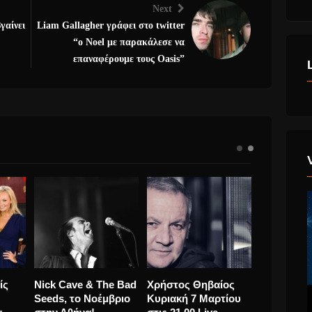
Next
γαίνει
Liam Gallagher γράφει στο twitter
“ο Noel με παρακάλεσε να
επαναφέρουμε τους Oasis”
I
Goin’ Through και
Spice Girls Χωρίς
Nick Cave
LLET
Μιχάλης
την Victoria
Seeds, το