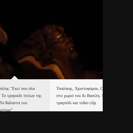
πίλης “Εκεί που όλα
Τσαλίκης, Χριστοφόρου, ONE
Eu
” Το τραγούδι τίτλων της
στο χωριό του Άι Βασίλη. Νέο
Ισ
“Τα Κάλαντα των
τραγούδι και video clip
Απ
γέννων”
Ιρ