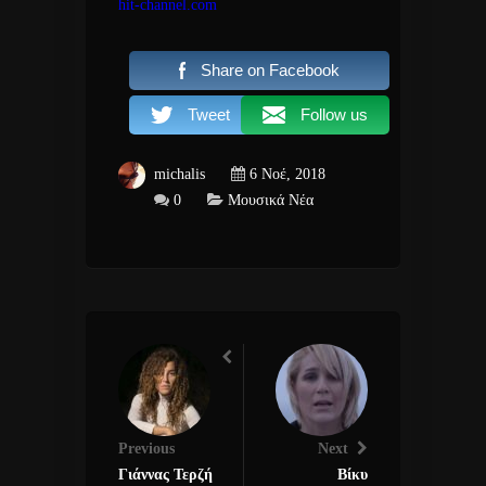
hit-channel.com
Share on Facebook
Tweet
Follow us
michalis
6 Νοέ, 2018
0
Μουσικά Νέα
Previous
Next
Γιάννας Τερζή
Βίκυ