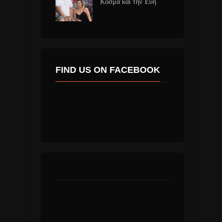
Κοσμά και την Έυη
FIND US ON FACEBOOK