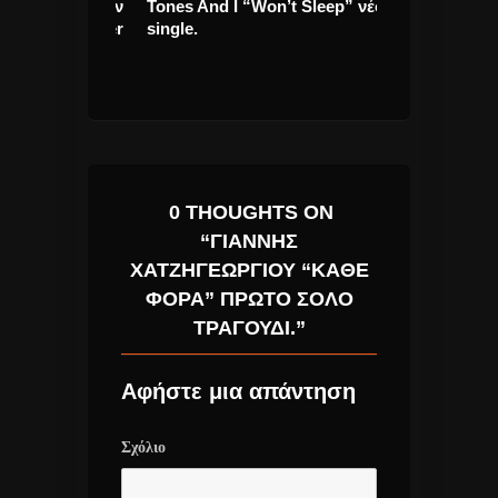
se γιορτάζουν
Tones And I “Won’t Sleep” νέο
Σάββατο 29 Ιου
νια της Inner
single.
Βράδυ, o Στα
Κραουνάκης “α
Διεθνές Φεστι
0 THOUGHTS ON
“ΓΙΆΝΝΗΣ
ΧΑΤΖΗΓΕΩΡΓΊΟΥ “ΚΆΘΕ
ΦΟΡΆ” ΠΡΏΤΟ ΣΌΛΟ
ΤΡΑΓΟΎΔΙ.”
Αφήστε μια απάντηση
Σχόλιο