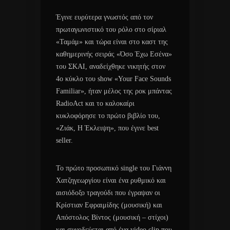
Έγινε ευρύτερα γνωστός από τον
πρωταγωνιστικό του ρόλο στο σίριαλ
«Ταμάμ» και τώρα είναι στο καστ της
καθημερινής σειράς «Όσο Έχω Εσένα»
του ΣΚΑΙ, αναδείχθηκε νικητής στον
4ο κύκλο του show «Your Face Sounds
Familiar», ήταν μέλος της ροκ μπάντας
RadioAct και το καλοκαίρι
κυκλοφόρησε το πρώτο βιβλίο του,
«Ζιάκ, Η Έκλειψη», που έγινε best
seller.
Το πρώτο προσωπικό single του Γιάννη
Χατζηγεωργίου είναι ένα ρυθμικό και
αισιόδοξο τραγούδι που έγραψαν οι
Κρίστιαν Εφραιμίδης (μουσική) και
Απόστολος Βίντος (μουσική – στίχοι)
και συνοδεύεται από ένα video clip που