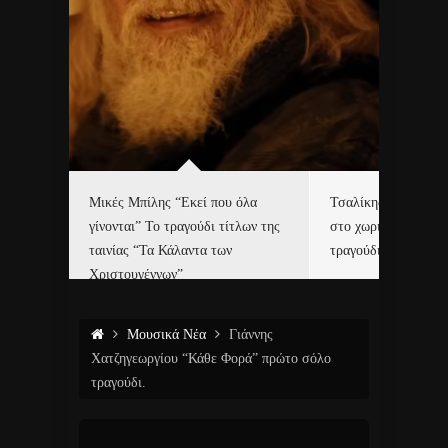
δα
Μικές Μπίλης “Εκεί που όλα
Τσαλίκης, Χριστοφ
γίνονται” Το τραγούδι τίτλων της
στο χωριό του Άι Β
ε…
ταινίας “Τα Κάλαντα των
τραγούδι και video c
Χριστουγέννων”
Μουσικά Νέα
Γιάννης
Χατζηγεωργίου “Κάθε Φορά” πρώτο σόλο
τραγούδι.