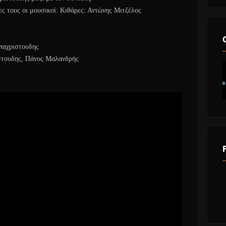
ίες τους οι μουσικοί: Κιθάρες: Αντώνης Μιτζέλος
παχριστουδης
στουδης, Πάνος Μαλανδρής