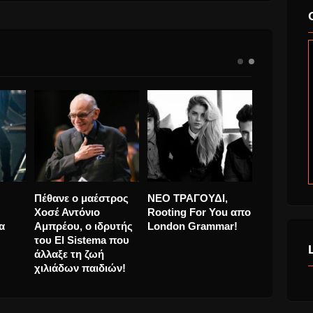
“40
Πέτρος Ιακωβίδης
Eminem, Γιατί
Πέθανε ο 
“Γέλα Μου” νέο
δέχτηκε να
Χοσέ Αντό
Τραγούδι και
τραγουδήσει στα
Αμπρέου, 
videoClip.
Όσκαρ;
του El Sis
άλλαξε τη 
χιλιάδων π