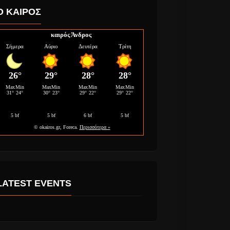
Ο ΚΑΙΡΟΣ
καιρός Άνδρος
μαέστρος
ΝΕΟ ΤΡΑΓΟΥΔΙ,
νιο
Rooting For You απο
ο ιδρυτής
London Grammar!
tema που
LATEST EVENTS
ζωή
αιδιών!