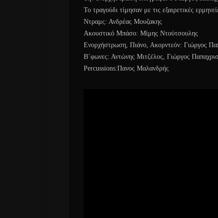
Το τραγούδι τίμησαν με τις εξαιρετικές ερμηνε
Ντραμς: Ανδρέας Μουζακης
Ακουστικό Μπάσο: Μίμης Ντούτσουλης
Ενορχήστρωση, Πιάνο, Ακορντεόν: Γιώργος Πα
Β´φωνες: Αντώνης Μιτζέλος, Γιώργος Παπαχρι
Percussions:Πανος Μαλανδρής