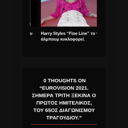
γράφηση του
Harry Styles “Fine Line” το νέο
Marianne Faith
άλμπουμ κυκλοφορεί.
σπουδαία τραγ
ηθοποιός.
0 THOUGHTS ON
“EUROVISION 2021.
ΣΉΜΕΡΑ ΤΡΊΤΗ ΞΕΚΙΝΆ Ο
ΠΡΏΤΟΣ ΗΜΙΤΕΛΙΚΌΣ,
ΤΟΥ 65ΟΣ ΔΙΑΓΩΝΙΣΜΟΎ
ΤΡΑΓΟΥΔΙΟΎ.”