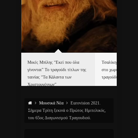
δα
Μικές Μπίλης “Εκεί που όλα
Τσαλίκης, Χριστοφ
γίνονται” Το τραγούδι τίτλων της
στο χωριό του Άι Β
ε…
ταινίας “Τα Κάλαντα των
τραγούδι και video c
Χριστουγέννων”
Μουσικά Νέα
Eurovision 2021.
Σήμερα Τρίτη ξεκινά ο Πρώτος Ημιτελικός,
του 65ος Διαγωνισμού Τραγουδιού.