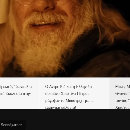
τή φωτός” Συναυλία
Ο Αντρέ Ριέ και η Ελληνίδα
Μικές Μ
ική Εκκλησία στην
σοπράνο Χριστίνα Πέτρου
γίνονται
μάγεψαν το Μάαστριχτ με…
ταινίας 
ελληνικά κάλαντα!
Χριστου
 Soundgarden