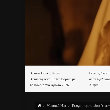
Χρόνια Πολλά, Καλά
Γένεσις “γιορ
Χριστούγεννα, Καλές Εορτές με
στην Αγγλικαν
το Καλό η νέα Χρονιά 2026.
Αθήνα
Μουσικά Νέα
Έφυγε ο τραγουδιστής των