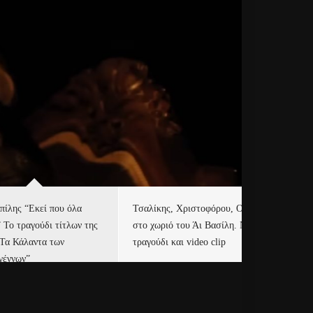
πίλης “Εκεί που όλα
Τσαλίκης, Χριστοφόρου, ONE
Eu
” Το τραγούδι τίτλων της
στο χωριό του Άι Βασίλη. Νέο
Ισ
“Τα Κάλαντα των
τραγούδι και video clip
Απ
γέννων”
Ιρ