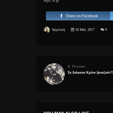
πηγή: in.gr
Share on Facebook
Αγγελική
18 Μαΐ, 2017
0
Previous
Τα Διάφανα Κρίνα ξαναζούν?!