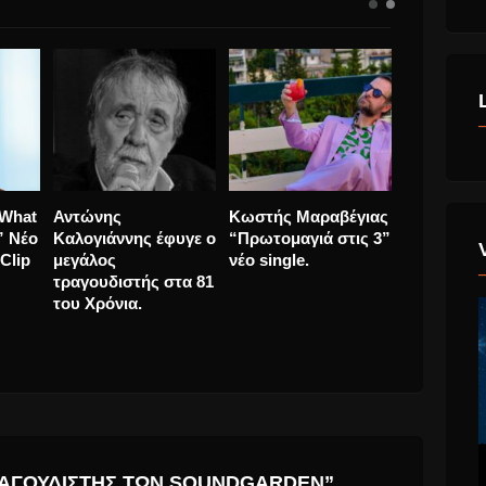
Marva Von Theo
Jack Savoretti “What
Αντώνης
“Ruins” νέο Single
More Can I Do?” Νέο
Καλογιάνν
ως
από τον επερχόμενο
Single και VideoClip
μεγάλος
 νέα
δίσκο “Afterglow”
τραγουδισ
οπία
του Χρόνια
ενων
ΡΑΓΟΥΔΙΣΤΉΣ ΤΩΝ SOUNDGARDEN”