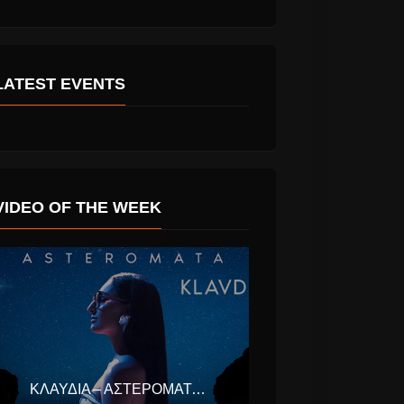
LATEST EVENTS
Κωστής Μαραβέγιας
ης έφυγε ο
“Πρωτομαγιά στις 3”
VIDEO OF THE WEEK
νέο single.
τής στα 81
.
ΚΛΑΥΔΊΑ – ΑΣΤΕΡΟΜΆΤΑ (EUROVISION ΕΛΛΆΔΑ 2025)