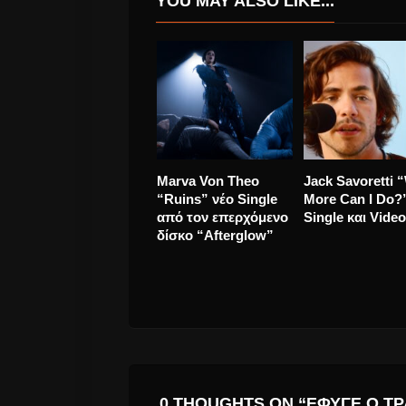
YOU MAY ALSO LIKE...
Madonna αυτό το
Ελευθερία
διάστημα ηχογραφεί
Αρβανιτάκη:
στο studio
“Φοβάμαι μήπ
περάσει και στα
παιδιά η νοοτρ
των προηγούμ
γενεών”
0 THOUGHTS ON “ΈΦΥΓΕ Ο Τ