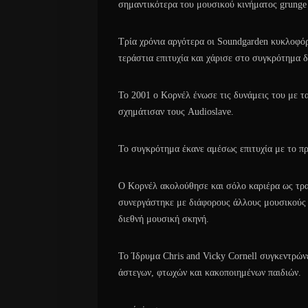
σημαντικότερα του μουσικού κινήματος grunge τ
Τρία χρόνια αργότερα οι Soundgarden κυκλοφ
τεράστια επιτυχία και χάρισε στο συγκρότημα 
Το 2001 ο Κορνέλ ένωσε τις δυνάμεις του με τ
σχημάτισαν τους Audioslave.
Το συγκρότημα έκανε αμέσως επιτυχία με το π
Ο Κορνέλ ακολούθησε και σόλο καριέρα ως τραγ
συνεργάστηκε με διάφορους άλλους μουσικούς σ
διεθνή μουσική σκηνή.
Το Ίδρυμα Chris and Vicky Cornell συγκεντρώνε
άστεγων, φτωχών και κακοποιημένων παιδιών.