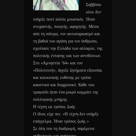
Σαββόπο
υλος δεν
υπήρξε ποτέ απλός μουσικός. Ήταν
στοχαστής, ποιητής, αφηγητής. Μέσα
από τη σάτιρα, τον αυτοσαρκασμό και
τη βαθιά του αγάπη για τον άνθρωπο,
σχολίασε την Ελλάδα των αλλαγών, της
πολιτικής έντασης και των αντιθέσεων.
Στο «Αμνηστία ’64» και τον
«Πολιτευτή», άγγιξε ζητήματα εξουσίας
και κοινωνικής ευθύνης με τρόπο
καυστικό και διαχρονικό. Κάθε του
τραγούδι ήταν ένα μικρό κομμάτι της
συλλογικής μνήμης.
Η τέχνη ως τρόπος ζωής
Ο ίδιος είχε πει: «Η τέχνη δεν υπήρξε
επάγγελμα. Ήταν τρόπος ζωής.»
Σε όλη του τη διαδρομή, παρέμεινε
αυθεντικός και ανήσυχος,