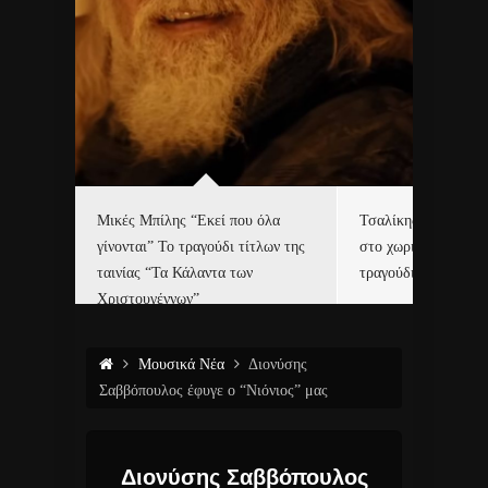
δα
Μικές Μπίλης “Εκεί που όλα
Τσαλίκης, Χριστοφ
γίνονται” Το τραγούδι τίτλων της
στο χωριό του Άι Β
ε…
ταινίας “Τα Κάλαντα των
τραγούδι και video c
Χριστουγέννων”
Μουσικά Νέα
Διονύσης
Σαββόπουλος έφυγε ο “Νιόνιος” μας
Διονύσης Σαββόπουλος