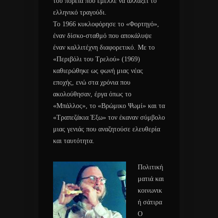
του πορεία που έμελλε να αλλάξει το
ελληνικό τραγούδι.
Το 1966 κυκλοφόρησε το «Φορτηγό»,
έναν δίσκο-σταθμό που αποκάλυψε
έναν καλλιτέχνη διαφορετικό. Με το
«Περιβόλι του Τρελού» (1969)
καθιερώθηκε ως φωνή μιας νέας
εποχής, ενώ στα χρόνια που
ακολούθησαν, έργα όπως το
«Μπάλλος», το «Βρώμικο Ψωμί» και τα
«Τραπεζάκια Έξω» τον έκαναν σύμβολο
μιας γενιάς που αναζητούσε ελευθερία
και ταυτότητα.
Πολιτική
ματιά και
κοινωνικ
ή σάτιρα
Ο