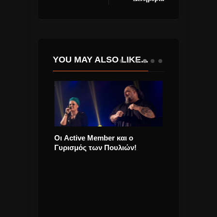
YOU MAY ALSO LIKE...
Οι Active Member και ο
Γυρισμός των Πουλιών!
e) Hypnotize”
Ο Justin Timbe
τραγουδήσει ζ
φετινή Eurovi