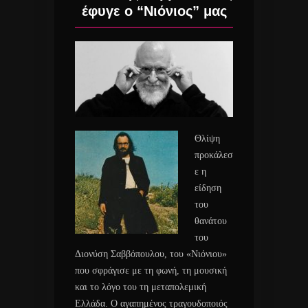
έφυγε ο “Νιόνιος” μας
Θλίψη
προκάλεσ
ε η
είδηση
του
θανάτου
του
Διονύση Σαββόπουλου, του «Νιόνιου»
που σφράγισε με τη φωνή, τη μουσική
και το λόγο του τη μεταπολεμική
Ελλάδα. Ο αγαπημένος τραγουδοποιός