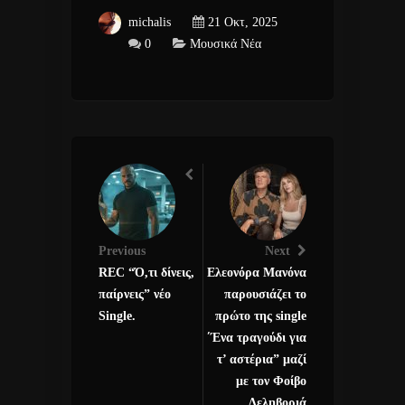
michalis
21 Οκτ, 2025
0
Μουσικά Νέα
Previous
Next
REC “Ό,τι δίνεις,
Ελεονόρα Μανόνα
παίρνεις” νέο
παρουσιάζει το
Single.
πρώτο της single
΄Ένα τραγούδι για
τ’ αστέρια” μαζί
με τον Φοίβο
Δεληβοριά