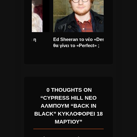
ra και η
Ed Sheeran το νέο «Despacito»
Rolling Stone
ς
θα γίνει το «Perfect» ;
Trump. Απειλο
στείλουν στα 
0 THOUGHTS ON
“CYPRESS HILL ΝΈΟ
ΆΛΜΠΟΥΜ “BACK IN
BLACK” ΚΥΚΛΟΦΟΡΕΊ 18
ΜΑΡΤΊΟΥ”