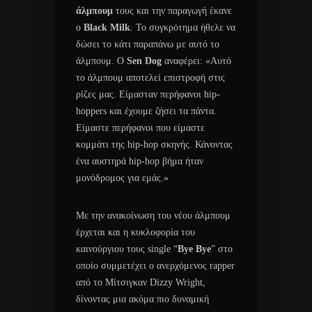
άλμπουμ
τους και την παραγωγή έκανε
ο
Black Milk
. To συγκρότημα ήθελε να
δώσει το κάτι παραπάνω με αυτό το
άλμπουμ. Ο
Sen Dog
αναφέρει: «Αυτό
το άλμπουμ αποτελεί επιστροφή στις
ρίζες μας. Είμασταν περήφανοι hip-
hoppers και έχουμε ζήσει τα πάντα.
Είμαστε περήφανοι που είμαστε
κομμάτι της hip-hop σκηνής. Κάνοντας
ένα αυστηρά hip-hop βήμα ήταν
μονόδρομος για εμάς.»
Με την ανακοίνωση του νέου άλμπουμ
έρχεται και η κυκλοφορία του
καινούργιου τους single “
Bye Bye
” στο
οποίο συμμετέχει ο ανερχόμενος rapper
από το Μίτσιγκαν Dizzy Wright,
δίνοντας μια ακόμα πιο δυναμική