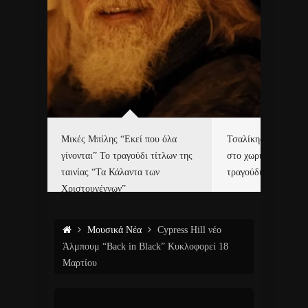
δα
Μικές Μπίλης “Εκεί που όλα
Τσαλίκης, Χριστοφ
γίνονται” Το τραγούδι τίτλων της
στο χωριό του Άι Β
ε…
ταινίας “Τα Κάλαντα των
τραγούδι και video c
Χριστουγέννων”
Μουσικά Νέα
Cypress Hill νέο
Άλμπουμ “Back in Black” Κυκλοφορεί 18
Μαρτίου