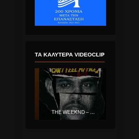
ΤΑ ΚΑΛΎΤΕΡΑ VIDEOCLIP
ΔΉΜΟΣ ΑΝΑΣΤΑΣΙΆΔΗΣ – ΝΑ ΜΟΥ ΕΞΗΓΉΣΕΙΣ
THE WEEKND – CAN’T FEEL MY FACE