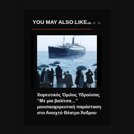
YOU MAY ALSO LIKE...
να”
Χορευτικός Όμιλος Υδρούσας
Χρήστος Δάντη
ραγούδι.
“Με μια βαλίτσα…”
Άνδρο, για ένα
μουσικοχορευτική παράσταση
στον Πολυχώ
στο Ανοιχτό Θέατρο Άνδρου
Κορθίου.