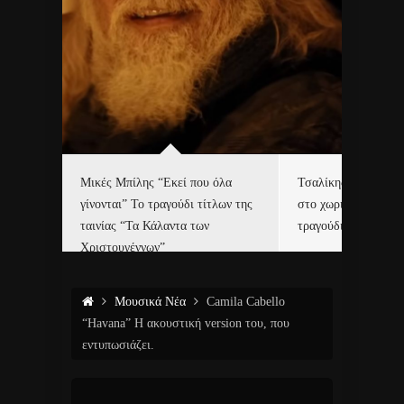
δα
Μικές Μπίλης “Εκεί που όλα
Τσαλίκης, Χριστοφ
γίνονται” Το τραγούδι τίτλων της
στο χωριό του Άι Β
ε…
ταινίας “Τα Κάλαντα των
τραγούδι και video c
Χριστουγέννων”
Μουσικά Νέα
Camila Cabello
“Havana” Η ακουστική version του, που
εντυπωσιάζει.