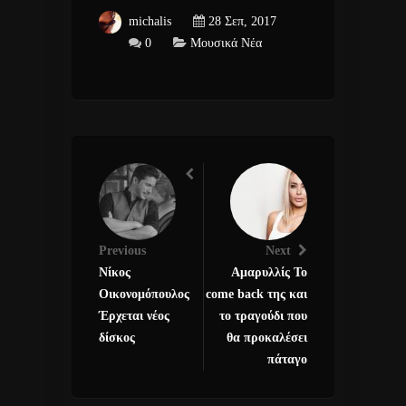
michalis
28 Σεπ, 2017
0
Μουσικά Νέα
Previous
Next
Νίκος
Αμαρυλλίς Το
Οικονομόπουλος
come back της και
Έρχεται νέος
το τραγούδι που
δίσκος
θα προκαλέσει
πάταγο