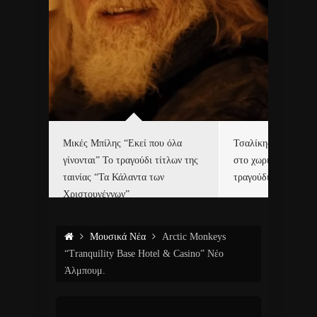
δα
Μικές Μπίλης “Εκεί που όλα
Τσαλίκης, Χριστοφ
γίνονται” Το τραγούδι τίτλων της
στο χωριό του Άι Β
ε…
ταινίας “Τα Κάλαντα των
τραγούδι και video c
Χριστουγέννων”
Μουσικά Νέα
Arctic Monkeys
“Tranquility Base Hotel & Casino” Νέο
Άλμπουμ.