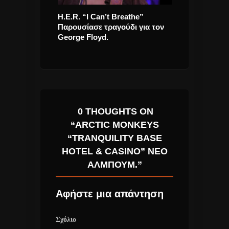
ης “Απόφαση
H.E.R. “I Can’t Breathe”
Η Ευανθία Ρεμ
γούδι για τον
Παρουσίασε τραγούδι για τον
soundrack
George Floyd.
0 THOUGHTS ON
“ARCTIC MONKEYS
“TRANQUILITY BASE
HOTEL & CASINO” ΝΈΟ
ΆΛΜΠΟΥΜ.”
Αφήστε μια απάντηση
Σχόλιο