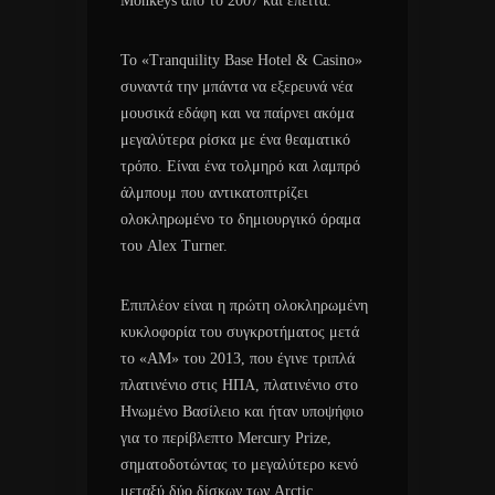
Monkeys από το 2007 και έπειτα.
Το «Tranquility Base Hotel & Casino»
συναντά την μπάντα να εξερευνά νέα
μουσικά εδάφη και να παίρνει ακόμα
μεγαλύτερα ρίσκα με ένα θεαματικό
τρόπο. Είναι ένα τολμηρό και λαμπρό
άλμπουμ που αντικατοπτρίζει
ολοκληρωμένο το δημιουργικό όραμα
του Alex Turner.
Επιπλέον είναι η πρώτη ολοκληρωμένη
κυκλοφορία του συγκροτήματος μετά
το «AM» του 2013, που έγινε τριπλά
πλατινένιο στις ΗΠΑ, πλατινένιο στο
Ηνωμένο Βασίλειο και ήταν υποψήφιο
για το περίβλεπτο Mercury Prize,
σηματοδοτώντας το μεγαλύτερο κενό
μεταξύ δύο δίσκων των Arctic