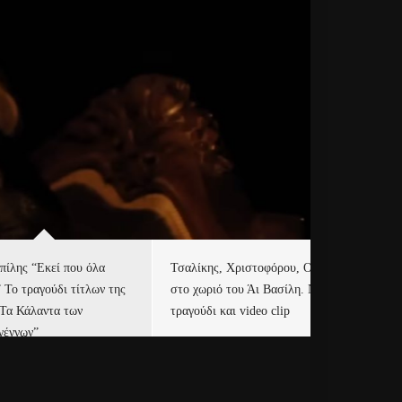
πίλης “Εκεί που όλα
Τσαλίκης, Χριστοφόρου, ONE
Eu
” Το τραγούδι τίτλων της
στο χωριό του Άι Βασίλη. Νέο
Ισ
“Τα Κάλαντα των
τραγούδι και video clip
Απ
γέννων”
Ιρ