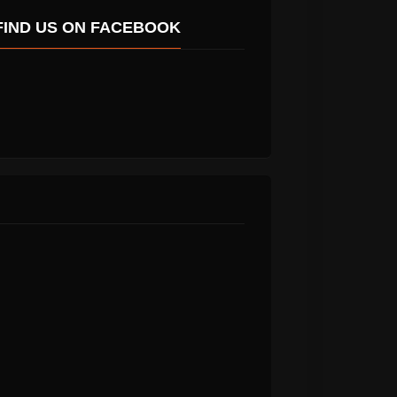
FIND US ON FACEBOOK
Χάρις Αλεξίου “Ο
νης
Άνθρωπος Του
Σε Σένα”
Κάβου” (Reworks
 για
2022) νέο videoClip
ιρά
γυρισμένο στην
Άνδρο.