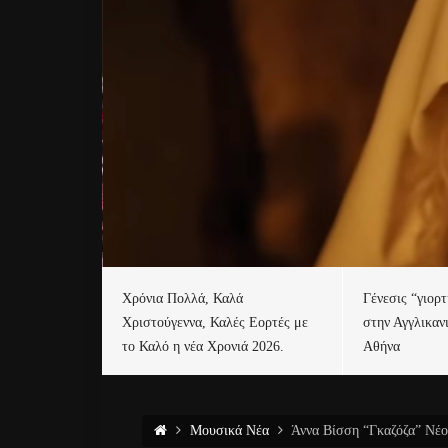
Χρόνια Πολλά, Καλά
Γένεσις “γιορ
Χριστούγεννα, Καλές Εορτές με
στην Αγγλικαν
το Καλό η νέα Χρονιά 2026.
Αθήνα
Μουσικά Νέα
Άννα Βίσση “Γκαζόζα” Νέο