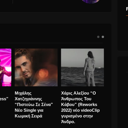
ρας
Super Sako ft. Πάνος
Pet Shop Boys
Μιχάλης
Κιάμος “Θέλω Να Σε
“Monkey Business”
Χατζηγιάν
ής
Ξαναδώ” νέο
νέο single.
“Πιστεύω 
videoClip
Νέο Single
Κωμική Σε