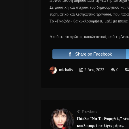
Η Άννα Βίσση παρουσιάζει τη νέα της επιτυχία
Σε μουσική και στίχους του δημιουργικού και 
ευρηματικό και ξεσηκωτικό τραγούδι, που παρα
Το «Γκαζόζα» θα κυκλοφορήσει, μαζί με music 
Ακούστε το πρώτοι, αποκλειστικά, από τη Δευτ
Share on Facebook
michalis
2 Δεκ, 2022
0
Previous
Πάολα “Να Το Θυμηθείς” νέο 
κυκλοφορεί σε λίγες μέρες.