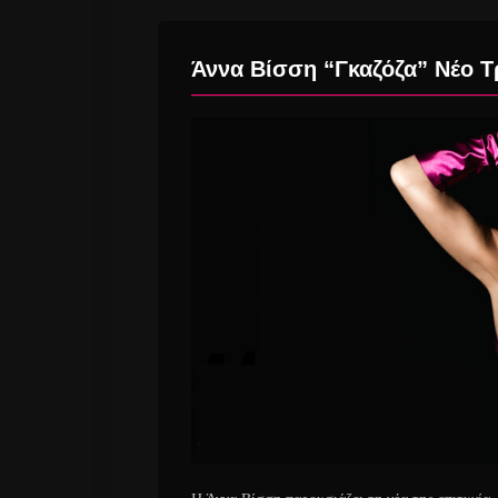
Άννα Βίσση “Γκαζόζα” Νέο Τ