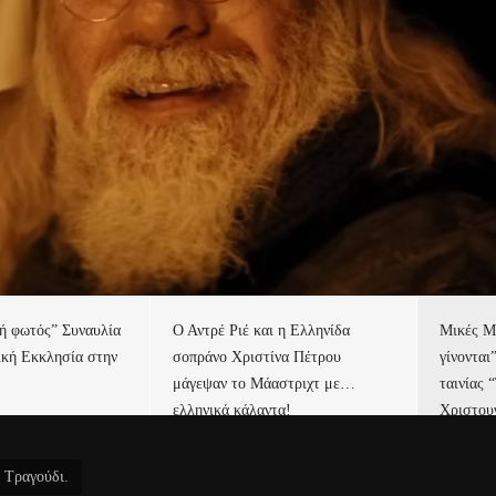
τή φωτός” Συναυλία
Ο Αντρέ Ριέ και η Ελληνίδα
Μικές Μ
ική Εκκλησία στην
σοπράνο Χριστίνα Πέτρου
γίνονται
μάγεψαν το Μάαστριχτ με…
ταινίας 
ελληνικά κάλαντα!
Χριστου
 Τραγούδι.