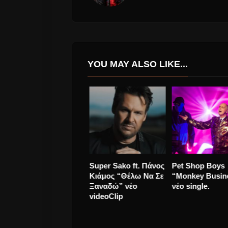
YOU MAY ALSO LIKE...
Thirty Seconds To
Πέθανε ο «πατέ
Mars τι έκαναν για να
της
αποφύγουν τις
νοτιοαφρικανικ
υποκλοπές των
jazz», Hugh
νέων τραγουδιών
Masekela!