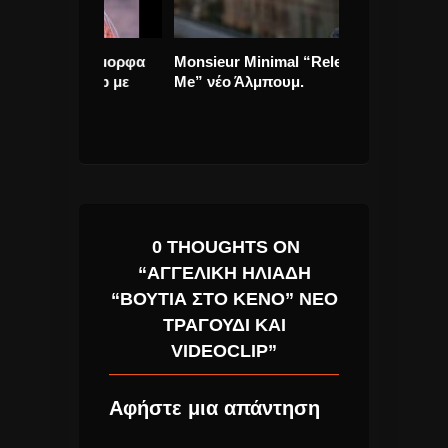
όγια Όμορφα
Monsieur Minimal “Release
GUNS N ROS
eoClip με
Me” νέο Άλμπουμ.
ΠΡΩΤΗ ΕΜΦΑΝ
ARENA SHOW
VEGAS!
0 THOUGHTS ON
“ΑΓΓΕΛΙΚΉ ΗΛΙΆΔΗ
“ΒΟΥΤΙΆ ΣΤΟ ΚΕΝΌ” ΝΈΟ
ΤΡΑΓΟΎΔΙ ΚΑΙ
VIDEOCLIP”
Αφήστε μια απάντηση