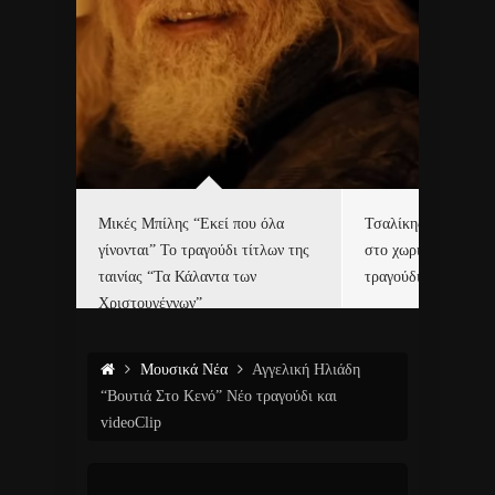
δα
Μικές Μπίλης “Εκεί που όλα
Τσαλίκης, Χριστοφ
γίνονται” Το τραγούδι τίτλων της
στο χωριό του Άι Β
ε…
ταινίας “Τα Κάλαντα των
τραγούδι και video c
Χριστουγέννων”
Μουσικά Νέα
Αγγελική Ηλιάδη
“Βουτιά Στο Κενό” Νέο τραγούδι και
videoClip