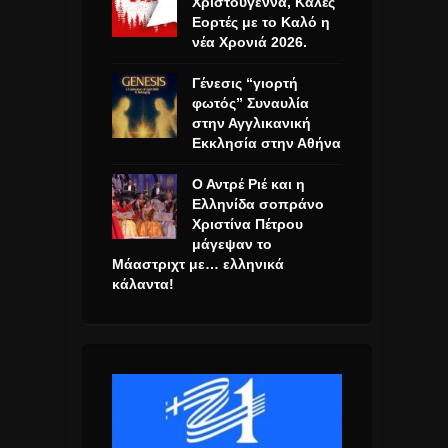
Χριστούγεννα, Καλές
Εορτές με το Καλό η
νέα Χρονιά 2026.
Γένεσις “γιορτή
φωτός” Συναυλία
στην Αγγλικανική
Εκκλησία στην Αθήνα
Ο Αντρέ Ριέ και η
Ελληνίδα σοπράνο
Χριστίνα Πέτρου
μάγεψαν το
Μάαστριχτ με… ελληνικά
κάλαντα!