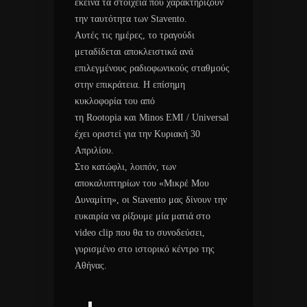
εκείνα τα στοιχεία που χαρακτηρίζουν
την ταυτότητα των Staventο.
Αυτές τις ημέρες, το τραγούδι
μεταδίδεται αποκλειστικά ανά
επιλεγμένους ραδιοφωνικούς σταθμούς
στην επικράτεια. Η επίσημη
κυκλοφορία του από
τη Rootopia και Minos EMI / Universal
έχει οριστεί για την Κυριακή 30
Απριλίου.
Στο κατώφλι, λοιπόν, των
αποκαλυπτηρίων του «Μικρέ Μου
Δυναμίτη», οι Stavento μας δίνουν την
ευκαιρία να ρίξουμε μία ματιά στο
video clip που θα το συνοδεύσει,
γυρισμένο στο ιστορικό κέντρο της
Αθήνας.