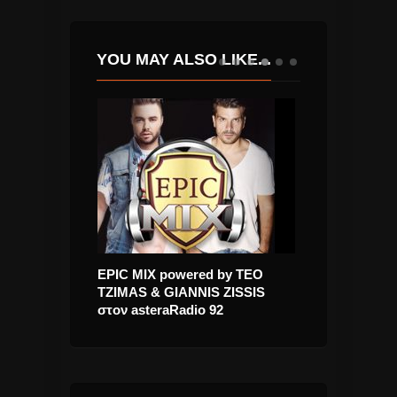
YOU MAY ALSO LIKE...
, Παντελής
EPIC MIX powered by TEO
Κρατικής Ορχ
λέγμα και
TZIMAS & GIANNIS ZISSIS
Παρουσιάστηκ
νέο τραγούδι
στον asteraRadio 92
για το 2022-23