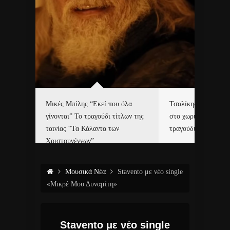
δα
Μικές Μπίλης “Εκεί που όλα
Τσαλίκης, Χριστοφ
γίνονται” Το τραγούδι τίτλων της
στο χωριό του Άι Β
ε…
ταινίας “Τα Κάλαντα των
τραγούδι και video c
Χριστουγέννων”
Μουσικά Νέα
Stavento με νέο single
«Μικρέ Μου Δυναμίτη»
Stavento με νέο single