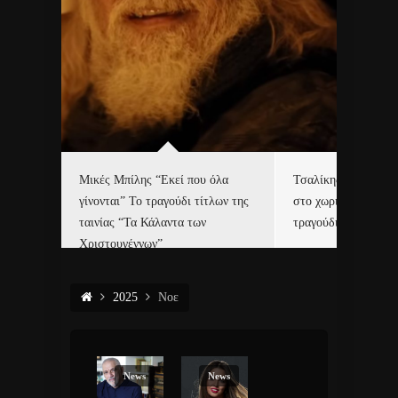
δα
Μικές Μπίλης “Εκεί που όλα
Τσαλίκης, Χριστοφ
γίνονται” Το τραγούδι τίτλων της
στο χωριό του Άι Β
ε…
ταινίας “Τα Κάλαντα των
τραγούδι και video c
Χριστουγέννων”
2025
Νοε
News
News