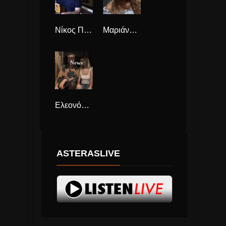
Νίκος Πορτοκάλογλου Νέο Άλμπουμ “Ανάμεσα”
Μαριάννα Ζάχου Νέο Τραγούδι ” Αν Μετρηθούμε”
News
Ελεονόρα Μανόνα παρουσιάζει το πρώτο της single ΄Ένα τραγούδι για τ’ αστέρια” μαζί με τον Φοίβο Δεληβοριά
ASTERASLIVE