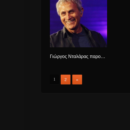
Γιώργος Νταλάρας παρουσιάζει το νέο τραγούδι “Ελενίτσα”
1
2
»