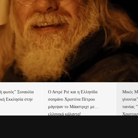
τή φωτός” Συναυλία
Ο Αντρέ Ριέ και η Ελληνίδα
Μικές Μ
ική Εκκλησία στην
σοπράνο Χριστίνα Πέτρου
γίνονται
μάγεψαν το Μάαστριχτ με…
ταινίας 
ελληνικά κάλαντα!
Χριστου