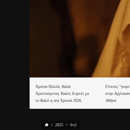
Χρόνια Πολλά, Καλά
Γένεσις “γιορ
Χριστούγεννα, Καλές Εορτές με
στην Αγγλικαν
το Καλό η νέα Χρονιά 2026.
Αθήνα
2025
Φεβ