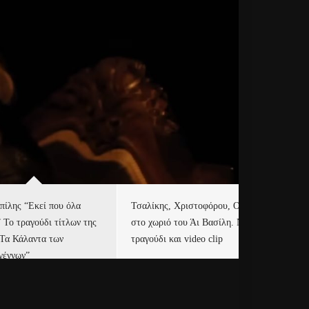
πίλης “Εκεί που όλα
Τσαλίκης, Χριστοφόρου, ONE
Eu
” Το τραγούδι τίτλων της
στο χωριό του Άι Βασίλη. Νέο
Ισ
“Τα Κάλαντα των
τραγούδι και video clip
Απ
γέννων”
Ιρ