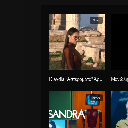
News
Klavdia “Αστερομάτα” Άρχισαν τα γυρίσματα του videoclip που θα εκπροσωπήσει την Ελλάδα στην Eurovision.
News