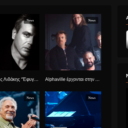
News
News
Μανώλης Λιδάκης “Έφυγε” ξαφνικά σε ηλικία 64 ετών
Alphaville έρχονται στην Αθήνα για μια συναυλία το Σάββατο 15 Μαρτίου.
News
News