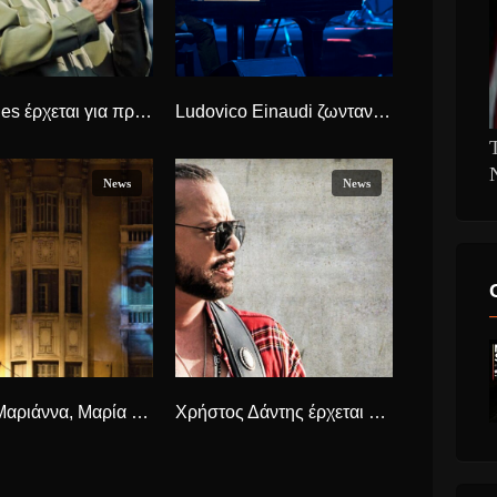
Tom Jones έρχεται για πρώτη φορά στην Αθήνα στις 21 Ιουνίου στο Δημοτικό Θέατρο Λυκαβηττού.
Ludovico Einaudi ζωντανά στο Καλλιμάρμαρο στις 26 Σεπτεμβρίου
News
News
Μαίρη, Μαριάννα, Μαρία Ντοκιμαντέρ για τα άγνωστα ελληνικά χρόνια της Κάλλας, σε επιλεγμένους Κινηματογράφους από 13 ως 19/02
Χρήστος Δάντης έρχεται στην Άνδρο, για ένα μοναδικό live, στον Πολυχώρο Όρμου Κορθίου.