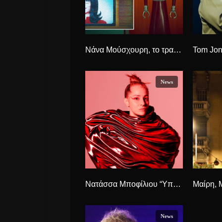
Νάνα Μούσχουρη, το τραγούδι της που 50 χρόνια μετά την κυκλοφορία του, γίνεται επιτυχία
News
Νατάσσα Μποφίλιου “Υπόστεγο” Το instant classic single της
News