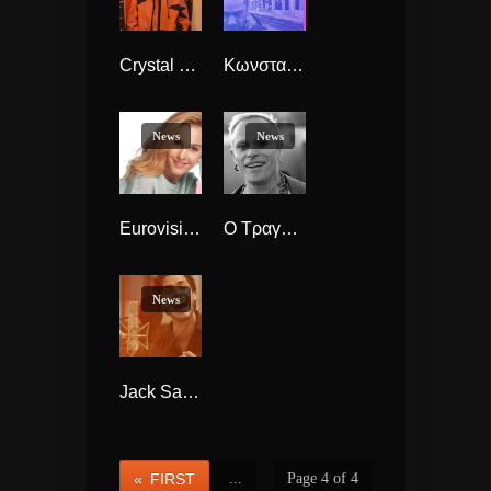
Crystal Fighters “Wild Ones” νέο Single
Kωνσταντίνος BHTA “Περίεργη Ώρα” νέο EP αλμπουμ
News
News
Eurovision 2019 H Τάμτα αναβάλει την παρουσίαση του Τραγουδιού της λόγω Υγείας
Ο Τραγουδιστής των Prodigy – Keith Flint,έβαλε τέλος στην ζωή του, στο σπίτι του στην Αγγλία
News
Jack Savoretti “Candlelight” νέο single και videoClip
« FIRST
...
Page 4 of 4