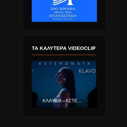
ΤΑ ΚΑΛΎΤΕΡΑ VIDEOCLIP
ΚΛΑΥΔΊΑ – ΑΣΤΕΡΟΜΆΤΑ (EUROVISION ΕΛΛΆΔΑ 2025)
HAVANA – I LOST YOU (FEAT YAAR)