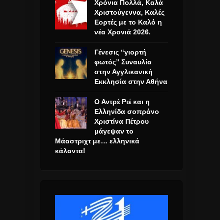
Χρόνια Πολλά, Καλά
Χριστούγεννα, Καλές
Εορτές με το Καλό η
νέα Χρονιά 2026.
Γένεσις “γιορτή
φωτός” Συναυλία
στην Αγγλικανική
Εκκλησία στην Αθήνα
Ο Αντρέ Ριέ και η
Ελληνίδα σοπράνο
Χριστίνα Πέτρου
μάγεψαν το
Μάαστριχτ με… ελληνικά
κάλαντα!