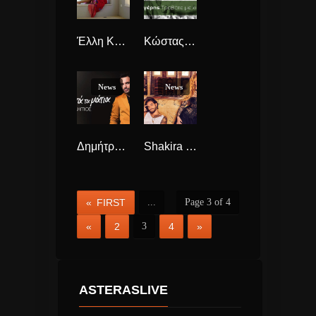
Έλλη Κοκκίνου “Όλα Λάθος” νέο single & videoClip.
Κώστας Αγέρης “Τραβάτε Με Κι Ας Κλαίω” νέο τραγούδι και videoClip.
News
News
Δημήτρης Καραδήμος “Γι’ Αυτά Τα Μάτια” νέο sound Mix.
Shakira & Maluma “Clandestino” συχνά πυκνά μαζί.
« FIRST
...
Page 3 of 4
«
2
3
4
»
ASTERASLIVE