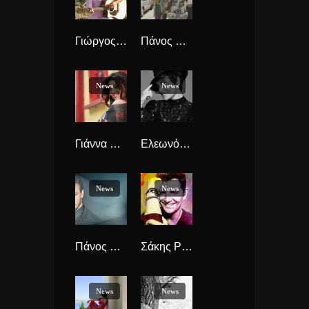
Γιώργος Καριπίδης “Πίσω δε γυρίζω” νέο single.
Πάνος Βλάχος “Λαχείο” Νέο τραγούδι & videoClip.
News
News
Γιάννα Φαφαλιού “Η Ζωή Είναι Ωραία” νέο single.
Ελεωνόρα Ζουγανέλη “Αν Σου Λείπω” νέο καλοκαιρινό τραγούδι.
News
News
Πάνος Κιάμος “Τάσεις Φυγής” νέο single
Σάκης Ρουβάς & Xenia Ghali “Colours” Tο τραγούδι του Colour Day Festival.
News
News