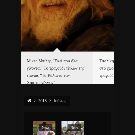
δα
Μικές Μπίλης “Εκεί που όλα
Τσαλίκης, Χριστοφ
γίνονται” Το τραγούδι τίτλων της
στο χωριό του Άι Β
ε…
ταινίας “Τα Κάλαντα των
τραγούδι και video c
Χριστουγέννων”
2018
Ιούνιος
News
News