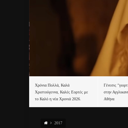
Χρόνια Πολλά, Καλά
Γένεσις “γιορ
Χριστούγεννα, Καλές Εορτές με
στην Αγγλικαν
το Καλό η νέα Χρονιά 2026.
Αθήνα
2017