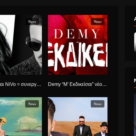
News
News
Πάολα και NiVo = συνεργασία με την υπογραφή του Γιώργου Θεοφάνους
Demy “Μ’ Εκδικείσαι” νέο single.
News
News