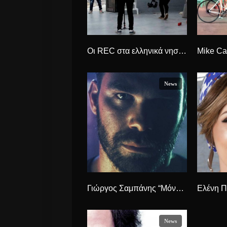
Οι REC στα ελληνικά νησιά γυρίζοντας το νέο τους video clip.
News
Γιώργος Σαμπάνης “Μόνο Εσύ” το νέο συγκλονιστικό VideoClip
News