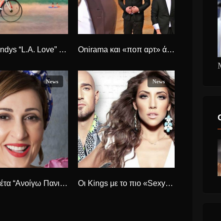
Mike Candys “L.A. Love” Νέο Single
Onirama και «ποπ αρτ» άλμπουμ, νέα κυκλοφορία
News
News
Ελένη Πέτα “Ανοίγω Πανιά” νέο τραγούδι.
Οι Kings με το πιο «Sexy» hit του καλοκαιριού