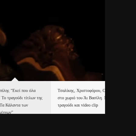
πίλης “Εκεί που όλα
Τσαλίκης, Χριστοφόρου, ONE
Eu
” Το τραγούδι τίτλων της
στο χωριό του Άι Βασίλη. Νέο
Ισ
“Τα Κάλαντα των
τραγούδι και video clip
Απ
γέννων”
Ιρ