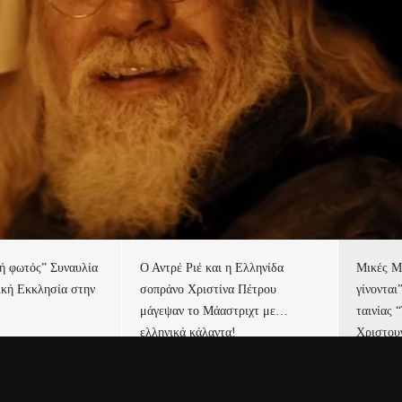
τή φωτός” Συναυλία
Ο Αντρέ Ριέ και η Ελληνίδα
Μικές Μ
ική Εκκλησία στην
σοπράνο Χριστίνα Πέτρου
γίνονται
μάγεψαν το Μάαστριχτ με…
ταινίας 
ελληνικά κάλαντα!
Χριστου