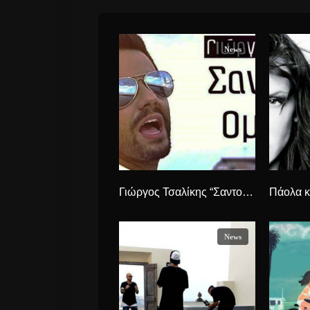
News
Γιώργος Τσαλίκης “Σαντορίνη – Ομόνοια” νέο καλοκαιρινό τραγούδι.
News