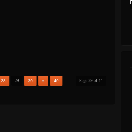
28
29
30
»
40
Page 29 of 44