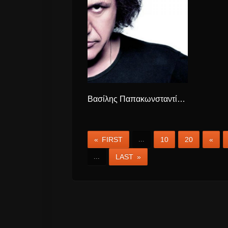
Βασίλης Παπακωνσταντίνου “Ολα είναι για μάς” Νέος δίσκος.
« FIRST
...
10
20
«
...
LAST »