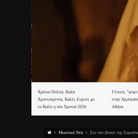
Χρόνια Πολλά, Καλά
Γένεσις “γιορ
Χριστούγεννα, Καλές Εορτές με
στην Αγγλικαν
το Καλό η νέα Χρονιά 2026.
Αθήνα
Μουσικά Νέα
Στο νέο Δίσκο της Ευρυδί