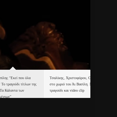
πίλης “Εκεί που όλα
Τσαλίκης, Χριστοφόρου, ONE
Eu
” Το τραγούδι τίτλων της
στο χωριό του Άι Βασίλη. Νέο
Ισ
“Τα Κάλαντα των
τραγούδι και video clip
Απ
γέννων”
Ιρ