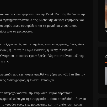
α» και θα κυκλοφορήσει από την Panik Records, θα δώσει την
ιο αγαπημένα τραγούδια της Ευρυδίκης σε νέες ερμηνείες και
 οι απρόσμενες συμπράξεις και τα μοναδικά ντουέτα που
πίσω από το μικρόφωνο.
εται ξεχωριστές και αγαπημένες γυναικείες φωνές, όπως είναι
νίδου, η Τάμτα, η Σοφία Βόσσου, η Demy, η Ραλλία
Ολυμπίου, οι οποίες έχουν βρεθεί ήδη στο στούντιο μαζί της
ια της.
ή ομάδα που έχει συγκεντρωθεί για χάρη του «25 Για Πάντα»
ικής δισκογραφίας, η Έλενα Παπαρίζου.
το υπέροχο κορίτσι, την Ευρυδίκη. Είμαι πάρα πολύ
υχαριστώ πολύ για τη συνεργασία… είσαι σπουδαία!», ήταν τα
 το ντουέτο τους, ενώ μοιράστηκε και την αντίστοιχη κοινή