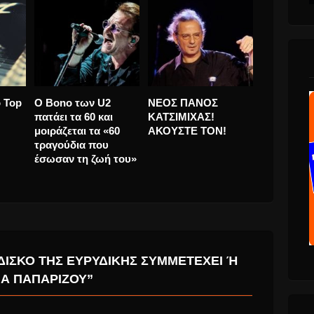
Νατάσσα Μποφίλιου
Το ραδιοφωνικό Top
Ο Bono τ
ος
και “Βαβέλ” για το
20 του 2019
πατάει τα 
α”
Καλοκαίρι 2016
μοιράζεται
το
τραγούδια
έσωσαν τη
ΊΣΚΟ ΤΗΣ ΕΥΡΥΔΊΚΗΣ ΣΥΜΜΕΤΈΧΕΙ Ή Έ
 ΠΑΠΑΡΊΖΟΥ”