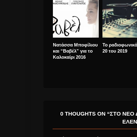
Μάριος Φραγκούλης
Νίκος
και Γιώργος Περρής
Οικονομόπουλ
το Σάββατο 18
“Για Παράδειγμ
Ιουνίου 2016 στο
νέο single, από 
Ανοιχτό Θέατρο
10!
Άνδρου
0 THOUGHTS ON “ΣΤΟ ΝΈΟ Δ
ΛΕΝΑ