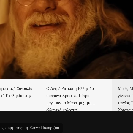
τή φωτός” Συναυλία
Ο Αντρέ Ριέ και η Ελληνίδα
Μικές Μ
ική Εκκλησία στην
σοπράνο Χριστίνα Πέτρου
γίνονται
μάγεψαν το Μάαστριχτ με…
ταινίας 
ελληνικά κάλαντα!
Χριστου
κης συμμετέχει ή Έλενα Παπαρίζου