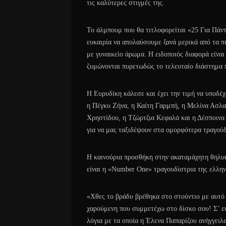
τις καλύτερες στιγμές της.
Το άλμπουμ που θα τιτλοφορείται «25 Για Πάντ
ευκαιρία να απολαύσουμε ξανά μερικά από τα π
με γυναικείο άρωμα. Η ειδοποιός διαφορά είναι
ζυμώνονται πυρετωδώς το τελευταίο διάστημα 
Η Ευρυδίκη κάλεσε και έχει την τιμή να υποδέχ
η Πέγκυ Ζήνα, η Καίτη Γαρμπή, η Μελίνα Ασλα
Χρηστίδου, η Τζώρτζια Κεφαλά και η Δέσποινα 
για να μας ταξιδέψουν στα ομορφότερα τραγούδ
Η καινούρια προσθήκη στην ακαταμάχητη θηλυκ
είναι η «Number One» τραγουδίστρια της ελλην
«Χθες το βράδυ βρέθηκα στο στούντιο με αυτό 
χαρούμενη που συμμετέχω στο δίσκο σου! Σ’ ε
λόγια με τα οποία η Έλενα Παπαρίζου ανήγγειλε