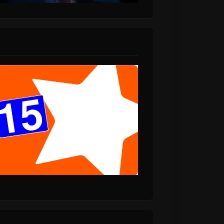
ων U2
ΝΕΟΣ ΠΑΝΟΣ
60 και
ΚΑΤΣΙΜΙΧΑΣ!
 τα «60
ΑΚΟΥΣΤΕ ΤΟΝ!
 που
 ζωή του»