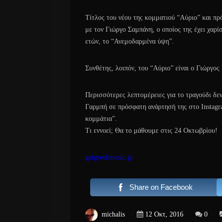
Τίτλος του νέου της κομματιού “Αύριο” και πρ
με τον Γιώργο Σαμπάνη, ο οποίος της έχει χαρίσ
ετών, το “Ανεμοδαρμένα ύψη”.
Συνθέτης, λοιπόν, του “Αύριο” είναι ο Γιώργος
Περισσότερες λεπτομέρειες για το τραγούδι δε
Γαρμπή σε πρόσφατη ανάρτησή της στο Instagra
κομμάτια”.
Τι εννοεί; Θα το μάθουμε στις 24 Οκτωβρίου!
getgreekmusic.gr
Share on Facebook
michalis
12 Οκτ, 2016
0