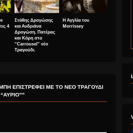
ve
Στάθης Δρογώσης
Η Αγγλία του
Παυλίνα
τις 4
και Ανδριάνα
Morrissey
Βουλγαράκ
Δρογώση. Πατέρας
της “Σφαίρ
και Κόρη στο
στον αέρα
“Carrousel” νέο
Τραγούδι.
ΜΠΉ ΕΠΙΣΤΡΈΦΕΙ ΜΕ ΤΟ ΝΈΟ ΤΡΑΓΟΎΔΙ
“ΑΎΡΙΟ””