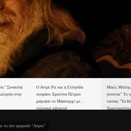
αι η Ελληνίδα
Μικές Μπίλης “Εκεί που όλα
Τσαλίκη
τίνα Πέτρου
γίνονται” Το τραγούδι τίτλων της
στο χωρ
Μάαστριχτ με…
ταινίας “Τα Κάλαντα των
τραγούδι
ντα!
Χριστουγέννων”
ε το νέο τραγούδι “Αύριο”