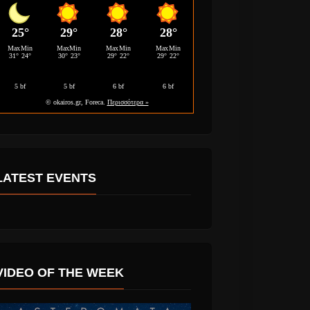
R.E.M. τραγουδούν
η η νέα
για το τέλος του
α” είναι
κόσμου (as we know
.
it)
LATEST EVENTS
VIDEO OF THE WEEK