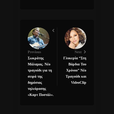
Previous
Next
Σωκράτης
Γλυκερία “Στη
Μάλαμας. Νέο
Βάρδια Του
τραγούδι για τη
Χρόνου” Νέο
σειρά της
Τραγούδι και
δημόσιας
VideoClip
τηλεόρασης
«Καρτ Ποστάλ».