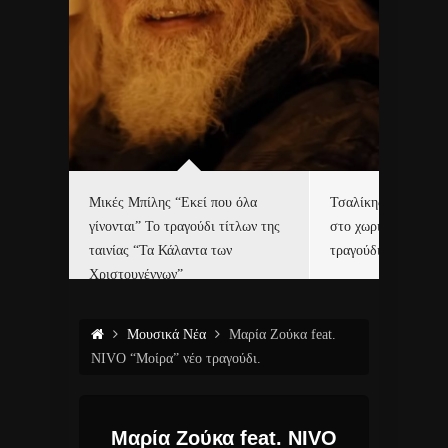
δα
Μικές Μπίλης “Εκεί που όλα
Τσαλίκης, Χριστοφ
γίνονται” Το τραγούδι τίτλων της
στο χωριό του Άι Β
ε…
ταινίας “Τα Κάλαντα των
τραγούδι και video c
Χριστουγέννων”
Μουσικά Νέα
Μαρία Ζούκα feat.
NIVO “Μοίρα” νέο τραγούδι.
Μαρία Ζούκα feat. NIVO