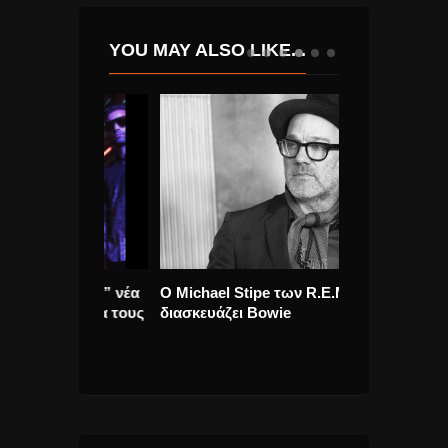
YOU MAY ALSO LIKE...
 Theory” νέα
O Michael Stipe των R.E.M.
Η Selena Gome
λειά για τους
διασκευάζει Bowie
αποτοξίνωσης
και με νέο look