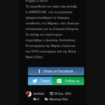
στίχους ο NIVO.
Τη σκηνοθεσία του video clip ανέλαβε
η AMIRFILMS, ενώ τα γυρίσματα
πραγματοποιήθηκαν σε διάφορες
τοποθεσίες στο Μαρόκο, κάτι ιδιαίτερα
εντυπωσιακό για τα ελληνικά δεδομένα.
Το styling των καλλιτεχνών
επιμελήθηκε ο Διονύσης Κολποδίνος.
Η συνεργασία της Μαρίας Ζούκα και
του NIVO κυκλοφορεί από την Royal
Music Effect.
Share on Facebook
Tweet
Follow us
michalis
28 Σεπ, 2021
0
Μουσικά Νέα