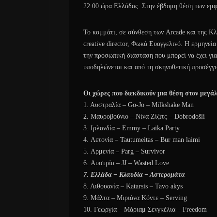
22:00 ώρα Ελλάδας. Στην έβδομη θέση των εμφ
Το κομμάτι, σε σύνθεση των Arcade και της Κλ
creative director, Φωκά Ευαγγελινό. Η ερμηνεί
την προσωπική διάσταση που μπορεί να έχει για
υποδηλώνεται και από τη σκηνοθετική προσέγγι
Οι χώρες που διεκδικούν μια θέση στον μεγάλ
1. Αυστραλία – Go-Jo – Milkshake Man
2. Μαυροβούνιο – Νίνα Ζίζιτς – Dobrodošli
3. Ιρλανδία – Emmy – Laika Party
4. Λετονία – Tautumeitas – Bur man laimi
5. Αρμενία – Parg – Survivor
6. Αυστρία – JJ – Wasted Love
7. Ελλάδα – Κλαυδία – Αστερομάτα
8. Λιθουανία – Katarsis – Tavo akys
9. Μάλτα – Μιριάνα Κόντε – Serving
10. Γεωργία – Μάριαμ Σενγκέλια – Freedom