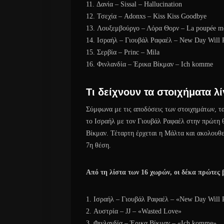
11. Δανία – Sissal – Hallucination
12. Τσεχία – Adonxs – Kiss Kiss Goodbye
13. Λουξεμβούργο – Λόρα Θορν – La poupée mo
14. Ισραήλ – Γιουβάλ Ραφαέλ – New Day Will 
15. Σερβία – Princ – Mila
16. Φινλανδία – Έρικα Βίκμαν – Ich komme
Τι δείχνουν τα στοιχήματα λί
Σύμφωνα με τις αποδόσεις των στοιχημάτων, τα
το Ισραήλ με τον Γιουβάλ Ραφαέλ στην πρώτη θέ
Βίκμαν. Τέταρτη έρχεται η Μάλτα και ακολουθε
7η θέση.
Από τη λίστα των 16 χωρών, οι δέκα πρώτες 
1. Ισραήλ – Γιουβάλ Ραφαέλ – «New Day Will 
2. Αυστρία – JJ – «Wasted Love»
3. Φινλανδία – Έρικα Βίκμαν – «Ich komme»