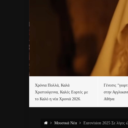
Χρόνια Πολλά, Καλά
Γένεσις “γιορ
Χριστούγεννα, Καλές Εορτές με
στην Αγγλικαν
το Καλό η νέα Χρονιά 2026.
Αθήνα
Μουσικά Νέα
Eurovision 2025 Σε λίγες 