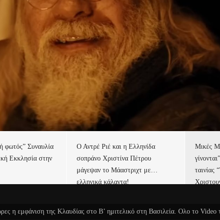
τή φωτός” Συναυλία
Ο Αντρέ Ριέ και η Ελληνίδα
Μικές Μ
ική Εκκλησία στην
σοπράνο Χριστίνα Πέτρου
γίνονται
μάγεψαν το Μάαστριχτ με…
ταινίας 
ελληνικά κάλαντα!
Χριστου
ώρες η εμφάνιση της Κλαυδίας στο Β’ ημιτελικό στη Βασιλεία. Ολο το Video