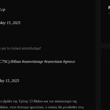
lLcp
May 15, 2025
για το τελικό αποτέλεσμα!
om/C7SCyJHbun
#eurovisiongr
#eurovision
#greece
ay 15, 2025
ο βράδυ της Τρίτης 13 Μαΐου και τον αποκλεισμό της
ΐου, στον δεύτερο ημιτελικό, ο οποίος θα μεταδοθεί στις