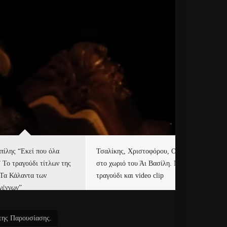
πίλης “Εκεί που όλα
Τσαλίκης, Χριστοφόρου, ONE
Eu
” Το τραγούδι τίτλων της
στο χωριό του Άι Βασίλη. Νέο
Ισ
“Τα Κάλαντα των
τραγούδι και video clip
Απ
γέννων”
Ιρ
 της Παρουσίασης.