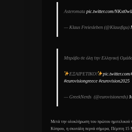
Asteromata
pic.twitter.com/NKxt0w
— Klaus Freiesleben (@Klausfigu)
Μπράβο σε όλη την Ελληνική Ομάδα 
ΕΞΑΙΡΕΤΙΚΟ!
pic.twitter.c
#eurovisiongreece
#eurovision2025
— GreekNerds ️ (@eurovisionerds)
M
Μετά την ολοκλήρωση του πρώτου ημιτελικού τ
Κύπρου, η σκυτάλη περνά σήμερα, Πέμπτη 15 Μα