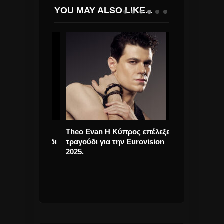
YOU MAY ALSO LIKE...
ουλος “Δυο
Theo Evan Η Κύπρος επέλεξε
Μαίρη, Μαριάν
 νέο τραγούδι
τραγούδι για την Eurovision
Ντοκιμαντέρ γ
2025.
ελληνικά χρόν
επιλεγμένους
Κινηματογράφ
19/02