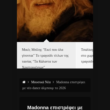
δα
Μικές Μπίλης “Εκεί που όλα
Τσαλίκης, Χριστοφ
γίνονται” Το τραγούδι τίτλων της
στο χωριό του Άι Β
ε…
ταινίας “Τα Κάλαντα των
τραγούδι και video c
Χριστουγέννων”
Μουσικά Νέα
Madonna επιστρέφει
με νέο dance άλμπουμ το 2026
Madonna επιστρέφει με