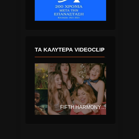
ΤΑ ΚΑΛΎΤΕΡΑ VIDEOCLIP
CALVIN HARRIS – FEELS (FT. PHARRELL WILLIAMS, KATY PERRY, BIG SEAN)
FIFTH HARMONY – ALL I WANT FOR CHRISTMAS IS YOU