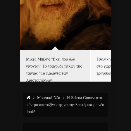
δα
Μικές Μπίλης “Εκεί που όλα
Τσαλίκης, Χριστοφ
γίνονται” Το τραγούδι τίτλων της
στο χωριό του Άι Β
ε…
ταινίας “Τα Κάλαντα των
τραγούδι και video c
Χριστουγέννων”
Μουσικά Νέα
Η Selena Gomez στο
κέντρο αποτοξίνωσης χαμογελαστή και με νέο
look!