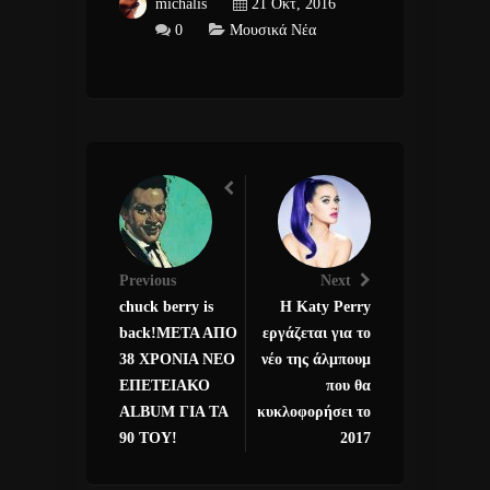
michalis
21 Οκτ, 2016
0
Μουσικά Νέα
Previous
Next
chuck berry is
Η Katy Perry
back!ΜΕΤΑ ΑΠΟ
εργάζεται για το
38 ΧΡΟΝΙΑ ΝΕΟ
νέο της άλμπουμ
ΕΠΕΤΕΙΑΚΟ
που θα
ALBUM ΓΙΑ ΤΑ
κυκλοφορήσει το
90 TOY!
2017