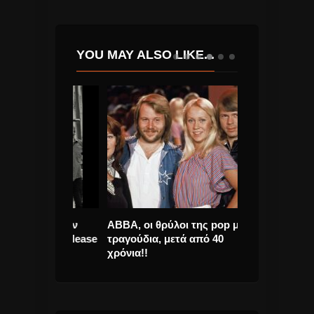
YOU MAY ALSO LIKE...
καίρι στην
ABBA, οι θρύλοι της pop με νέα
Ed Sheeran, Ρ
α του Release
τραγούδια, μετά από 40
«Shape Of You
χρόνια!!
«Billboard Hot