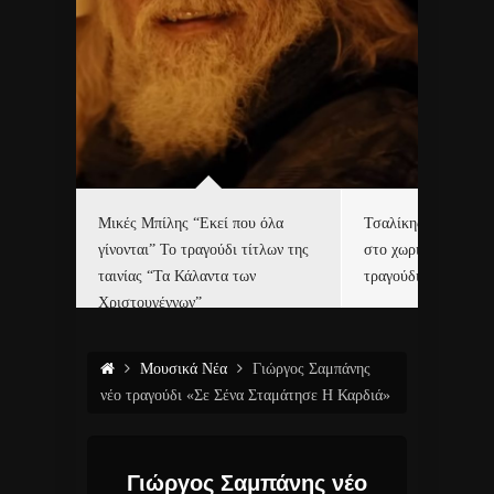
δα
Μικές Μπίλης “Εκεί που όλα
Τσαλίκης, Χριστοφ
γίνονται” Το τραγούδι τίτλων της
στο χωριό του Άι Β
ε…
ταινίας “Τα Κάλαντα των
τραγούδι και video c
Χριστουγέννων”
Μουσικά Νέα
Γιώργος Σαμπάνης
νέο τραγούδι «Σε Σένα Σταμάτησε Η Καρδιά»
Γιώργος Σαμπάνης νέο