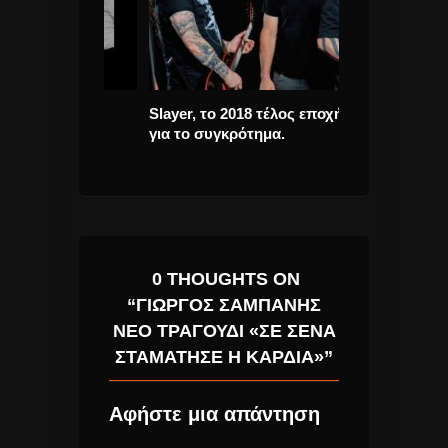
ΜΕΓΑΛΗ
Slayer, το 2018 τέλος εποχής
Onirama “Αχ 
για το συγκρότημα.
νέο Τραγούδι 
λίγες μέρες
0 THOUGHTS ON
“ΓΙΏΡΓΟΣ ΣΑΜΠΆΝΗΣ
ΝΈΟ ΤΡΑΓΟΎΔΙ «ΣΕ ΣΈΝΑ
ΣΤΑΜΆΤΗΣΕ Η ΚΑΡΔΙΆ»”
Αφήστε μια απάντηση