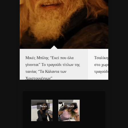
δα
Μικές Μπίλης “Εκεί που όλα
Τσαλίκης, Χριστοφ
γίνονται” Το τραγούδι τίτλων της
στο χωριό του Άι Β
ε…
ταινίας “Τα Κάλαντα των
τραγούδι και video c
Χριστουγέννων”
News
News