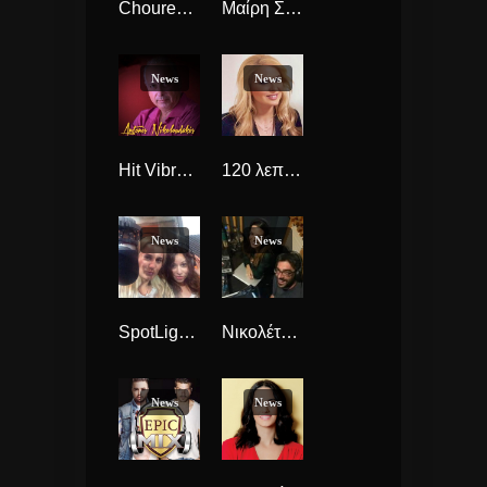
Choureal με την Μαρία Τσιρίκου
Μαίρη Σκουφά – Mary Mary
News
News
Hit Vibrations Με Τον Αντώνη Νικολουδάκη
120 λεπτά με την Μάγδα …. Τσέγκου
News
News
SpotLight, με την Βάγια και την Κική
Νικολέτα & Λουκάς Last Minute Επανάληψη
News
News