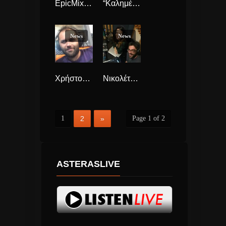
EpicMix bY TeoTzimas & GiannisZissis
“Καλημέρα από τον astera” με την Νόνη Δούνια
News
News
Χρήστος…Speaking
Νικολέτα & Λουκάς Last Minute
1
2
»
Page 1 of 2
ASTERASLIVE