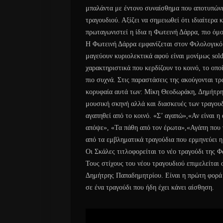
μπαλάντα με έντονο συναίσθημα που αποτυπώνε
τραγουδιού. Αξίζει να σημειωθεί ότι ιδιαίτερα 
πρωταγωνιστεί η ίδια η Φωτεινή Δάρρα, πιο όμ
Η Φωτεινή Δάρρα εμφανίζεται στον Φιλολογικό
μαγεύουν κυριολεκτικά αφού είναι μονίμως sold 
χαρακτηριστικά που κερδίζουν το κοινό, το οπο
πιο συχνά. Στις παραστάσεις της ακούγονται τρ
κορυφαία αυτά των: Μίκη Θεοδωράκη, Δημήτρη
μουσική σκηνή αλλά και διασκευές των τραγουδ
αγαπηθεί από το κοινό. «Σ’ αγαπώ»,«Αν είναι η
απόψε», «Τα πάθη από τον έρωτα»,«Αγάπη που γ
από τα εμβληματικά τραγούδια που ερμηνεύει η
Οι Σκάλες τιτλοφορείται το νέο τραγούδι της Φ
Τους στίχους του νέου τραγουδιού επιμελείται
Δημήτρης Παπαδημητρίου. Είναι η πρώτη φορά
σε ένα τραγούδι που ήδη έχει κάνει αίσθηση.