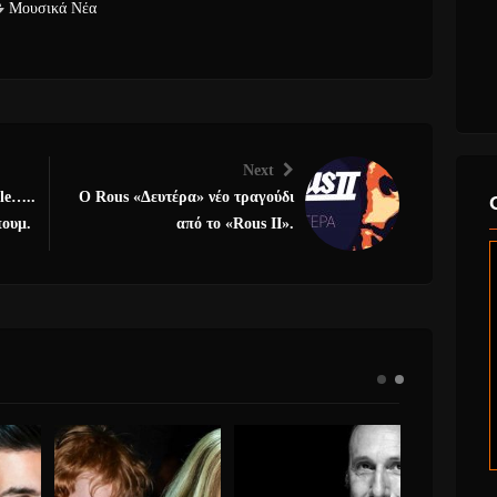
Μουσικά Νέα
Next
le…..
Ο Rous «Δευτέρα» νέο τραγούδι
πουμ.
από το «Rous II».