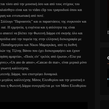
ται τόσο από την μουσική όσο και από τους στίχους του
καλαίσθητο είναι και το video clip του τραγουδιού όπου και
ορφη και εντυπωσιακή από ποτέ.
 Σύλλογο “Παρνασσός” και οι παραστάσεις της συγκινούν και
out. Η ερμηνεία, η ευγένεια και η απλότητα της είναι
ίο απαιτεί να βλέπει την Φωτεινή Δάρρα επί σκηνής όλο και
αγούδια από την πορεία της στην ελληνική δισκογραφία με
 Παπαδημητρίου και Νίκου Μαμαγκάκη, από τη διεθνή
ιών της Τζένης Βάνου που έχει δισκογραφήσει και έχουν
 αγάπη αμαρτία», «Ποιός είν’ τρελός από έρωτα»,«Έλα για
ινες»,«Un ano de amor»,«Cancao do mar», είναι μερικά μόνο
 γνωστή καλλιτέχνης.
ωτεινής Δάρρα, που επιστρέφει δυναμικά.
 ο μεγάλος καλλιτέχνης Μάνος Ελευθερίου και την μουσική ο
 που η Φωτεινή Δάρρα συνεργάζεται με τον Μάνο Ελευθερίου