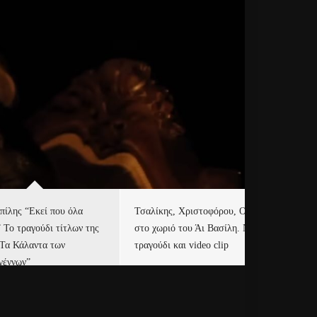
πίλης “Εκεί που όλα
Τσαλίκης, Χριστοφόρου, ONE
Eu
” Το τραγούδι τίτλων της
στο χωριό του Άι Βασίλη. Νέο
Ισ
“Τα Κάλαντα των
τραγούδι και video clip
Απ
γέννων”
Ιρ