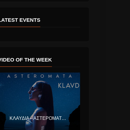
LATEST EVENTS
n Εναντίον
Ρένος Χαραλαμπίδης
“Θυμήσου Τον
Σεπτέμβρη” νέο
single.
VIDEO OF THE WEEK
ΚΛΑΥΔΊΑ – ΑΣΤΕΡΟΜΆΤΑ (EUROVISION ΕΛΛΆΔΑ 2025)