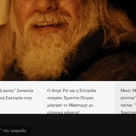
τή φωτός” Συναυλία
Ο Αντρέ Ριέ και η Ελληνίδα
Μικές Μ
ική Εκκλησία στην
σοπράνο Χριστίνα Πέτρου
γίνονται
μάγεψαν το Μάαστριχτ με…
ταινίας 
ελληνικά κάλαντα!
Χριστου
” νέο τραγούδι.