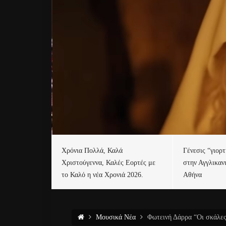
Χρόνια Πολλά, Καλά
Γένεσις “γιορ
Χριστούγεννα, Καλές Εορτές με
στην Αγγλικαν
το Καλό η νέα Χρονιά 2026.
Αθήνα
Μουσικά Νέα
Φωτεινή Δάρρα “Οι σκάλες