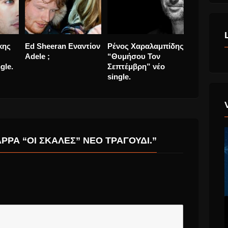
100 Κιθάρες στο
Κώστας Μαρτάκης
Ed Sheera
um
Ηρώδειο 16/9!
“Forever and
Adele ;
Tonight” νέο single.
ΡΡΑ “ΟΙ ΣΚΆΛΕΣ” ΝΈΟ ΤΡΑΓΟΎΔΙ.”