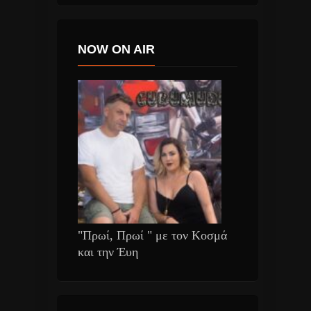
NOW ON AIR
"Πρωί, Πρωί " με τον Κοσμά
και την Έυη