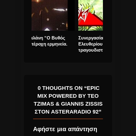
 “Ο Βυθός
Συνεργασία Ελευθερίας
Eurovision 20
 ερμηνεία.
Ελευθερίου και του Αιγύπτιου
κυκλοφόρησε τ
τραγουδιστή Tamer Ashour.
και σε videoCl
0 THOUGHTS ON “EPIC
MIX POWERED BY TEO
TZIMAS & GIANNIS ZISSIS
ΣΤΟΝ ASTERARADIO 92”
Αφήστε μια απάντηση