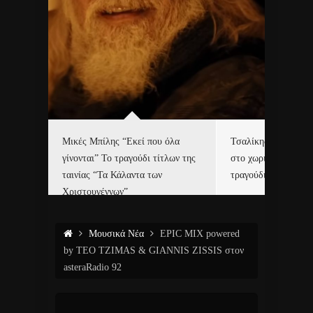
δα
Μικές Μπίλης “Εκεί που όλα
Τσαλίκης, Χριστοφ
γίνονται” Το τραγούδι τίτλων της
στο χωριό του Άι Β
ε…
ταινίας “Τα Κάλαντα των
τραγούδι και video c
Χριστουγέννων”
Μουσικά Νέα
EPIC MIX powered
by TEO TZIMAS & GIANNIS ZISSIS στον
asteraRadio 92