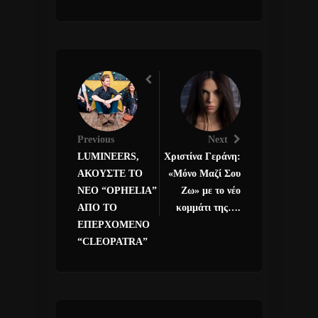
Previous
Next
LUMINEERS,
Χριστίνα Γεράνη:
ΑΚΟΥΣΤΕ ΤΟ
«Μόνο Μαζί Σου
ΝΕΟ “OPHELIA”
Ζω» με το νέο
ΑΠΟ ΤΟ
κομμάτι της….
ΕΠΕΡΧΟΜΕΝΟ
“CLEOPATRA”