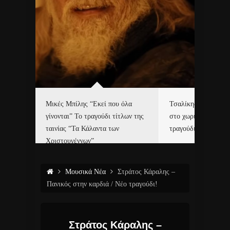
δα
Μικές Μπίλης “Εκεί που όλα
Τσαλίκης, Χριστοφ
γίνονται” Το τραγούδι τίτλων της
στο χωριό του Άι Β
ε…
ταινίας “Τα Κάλαντα των
τραγούδι και video c
Χριστουγέννων”
Μουσικά Νέα
Στράτος Κάραλης –
Πανικός στην καρδιά / Νέο τραγούδι!
Στράτος Κάραλης –