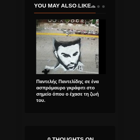
YOU MAY ALSO LIKE...
άδης “Μου
Παντελής Παντελίδης σε ένα
SCHUBERT Σ
 Τραγούδι.
ασπρόμαυρο γκράφιτι στο
ΣΤΗ ΣΤΕΓΗ
σημείο όπου ο έχασε τη ζωή
του.
0 THOUGHTS ON