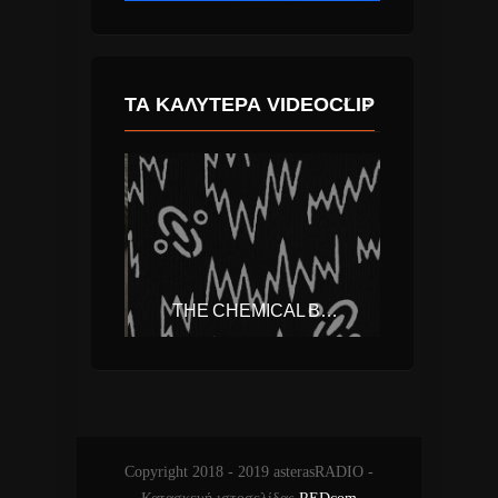
ΤΑ ΚΑΛΎΤΕΡΑ VIDEOCLIP
RAG’N’BONE MAN – HUMAN
THE CHEMICAL BROTHERS – WIDE OPEN (FT. BECK)
Copyright 2018 - 2019 asterasRADIO -